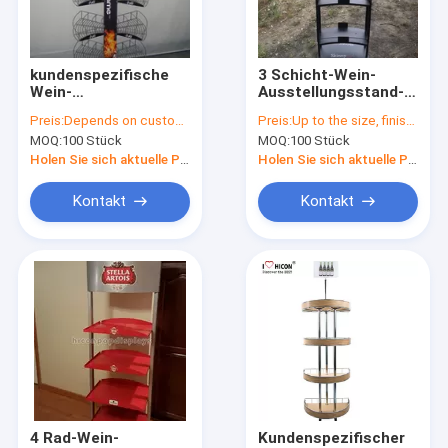
Factory Tour
Quality Control
kundenspezifische
3 Schicht-Wein-
Wein-
Ausstellungsstand-
Contact Us
Ausstellungsstand-
freie stehende
Preis:
Depends on customer's needs
Preis:
Up to the size, finishing, quantity and material
Verkauf-
kundenspezifische
MOQ:
100 Stück
MOQ:
100 Stück
2wegLadenbaue
Metallalkohol-
Request A Quote
Anzeigen-Regale
Holen Sie sich aktuelle Preis
Holen Sie sich aktuelle Preis
Kontakt
Kontakt
Sonnenbrille-Einkommen
Schuh-Präsentationsständer
kosmetische Display-Ständer
Kleidungs-Ladenbaue
Fliesen-Präsentationsständer
4 Rad-Wein-
Kundenspezifischer