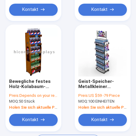
Zähler Display Racks
Befestigungs-4
von Handelsware
Kontakt
Kontakt
Kleingondelfach
Slatwall-Ausstellungsstände
Spinnerpräsentationsständer
Speicher-Fach
Pappanzeige
Bewegliche festes
Geist-Speicher-
Holz-Kolabaum-
Metallkleiner
Ausstellungsstand-
Colaflasche-Gestell-
Preis:
Depends on your requirements
Preis:
US $59 -79 Piece
freistehende
Monster-Energie-
MOQ:
50 Stück
MOQ:
100 EINHEITEN
Getränk-Geschäfts-
Getränk-
Ausstellung von
Präsentationsständer
Holen Sie sich aktuelle Preis
Holen Sie sich aktuelle Preis
Handelsware
Kontakt
Kontakt