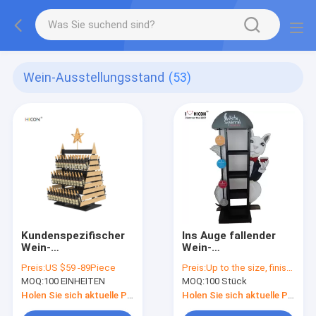
Wein-Ausstellungsstand
(53)
Kundenspezifischer
Ins Auge fallender
Wein-
Wein-
Ausstellungsstand-
Präsentationsständer-
Preis:
US $59 -89Piece
Preis:
Up to the size, finishing, quantity and material
2wegweihnachtsbaum-
Metalltrauben-Wein-
MOQ:
100 EINHEITEN
MOQ:
100 Stück
Getränkeausstellungsstand
Handelswein-Boden-
stehendes Gestell
Holen Sie sich aktuelle Preis
Holen Sie sich aktuelle Preis