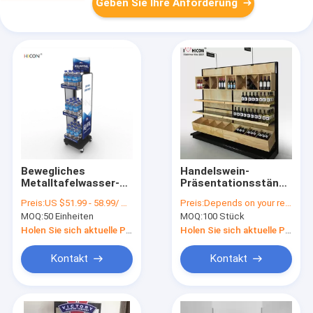
Geben Sie Ihre Anforderung
Bewegliches
Handelswein-
Metalltafelwasser-
Präsentationsständer
Anzeigen-Regal des
und Alkohol-Fach für
Preis:
US $51.99 - 58.99/ Piece
Preis:
Depends on your requirements
Schwarz-3-Tiers
Weinhandlungen/Geschäf
MOQ:
50 Einheiten
MOQ:
100 Stück
Holen Sie sich aktuelle Preis
Holen Sie sich aktuelle Preis
Kontakt
Kontakt