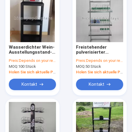
Wasserdichter Wein-
Freistehender
Ausstellungsstand-
pulverisierter
freier stehender
silberner Wasser-
Preis:
Depends on your requirements
Preis:
Depends on your requirements
Wein-
Flaschen-
MOQ:
100 Stück
MOQ:
50 Stück
Präsentationsständer
Ausstellungsstand in
mit Drucklogo
Reihe 3 für
Holen Sie sich aktuelle Preis
Holen Sie sich aktuelle Preis
gereinigtes Wasser
Kontakt
Kontakt
Home
Products
About Us