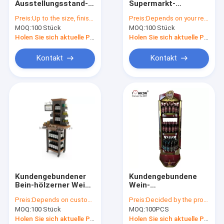
Ausstellungsstand-
Supermarkt-
Wein-Ausstellungsstand
rotes
beweglicher
Preis:
Up to the size, finishing, quantity and material
Preis:
Depends on your requirements
Schwermetallbier-
hölzerner Positions-
MOQ:
Elektronische Anzeige
100 Stück
MOQ:
100 Stück
Anzeigen-Regal 4
Wein-
Schicht für Speicher
Präsentationsständer
Holen Sie sich aktuelle Preis
Holen Sie sich aktuelle Preis
4-Layer mit Signage
Nahrungsmittelpräsentationsständer
Kontakt
Kontakt
Zusatz-Ausstellungsstand
Retail Shop Spiele
Pop-Ausstellungen von Handelsware
Metall Display-Racks
Gestelle aus Holz anzeigen
Kundengebundener
Kundengebundene
Acryleinkommen
Bein-hölzerner Wein-
Wein-
BambusPräsentationsständer
Ausstellungsstand-
Preis:
Depends on customer's needs
Preis:
Decided by the product specifications
der Wein-
Getränkebier-
BodenbelagAusstellungsstände
MOQ:
100 Stück
MOQ:
100PCS
Einzelhandelsgeschäft-
Präsentationsständer-
Anzeigen-
Knall-Ausstellungen
Holen Sie sich aktuelle Preis
Holen Sie sich aktuelle Preis