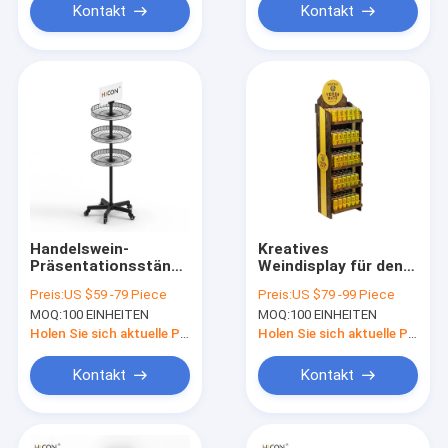
Kontakt
Kontakt
Handelswein-
Kreatives
Präsentationsständer
Weindisplay für den
Reihe des
Einzelhandel, 5-
Preis:
US $59 -79 Piece
Preis:
US $79 -99 Piece
metalldraht-Runden-
stufiges
MOQ:
100 EINHEITEN
MOQ:
100 EINHEITEN
Bodens 3 für
Merchandising-
Einzelhandelsgeschäfte
Display für
Holen Sie sich aktuelle Preis
Holen Sie sich aktuelle Preis
Weinhandlungen
Kontakt
Kontakt