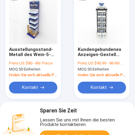
Ausstellungsstand-
Kundengebundenes
Metall des Wein-5-
Anzeigen-Gestell
Tier trinkt Wasser-
alkoholfreien
Preis:
US $80 - 89/ Piece
Preis:
US $90.99 - 98.99/ Piece
Ausstellungsstand
Getränkes des
MOQ:
50 Einheiten
MOQ:
50 Einheiten
mit hölzernem
weißes des Metall4-
Kasten
tiers kreatives
Holen Sie sich aktuelle Preis
Holen Sie sich aktuelle Preis
Kontakt
Kontakt
Sparen Sie Zeit
Lassen Sie uns mit Ihnen die besten
Produkte kontaktieren.