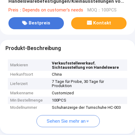
Handelswarebefestigungen/Kleinausstellungen von
Handelsware
Preis：Depends on customer's needs
MOQ：100PCS
Bestpreis
Kontakt
Produkt-Beschreibung
,
Verkaufsstelleverkauf
Markieren
Sichtausstellung von Handelsware
Herkunftsort
China
7 Tage für Probe, 30 Tage für
Lieferzeit
Produktion
Markenname
Customized
Min Bestellmenge
100PCS
Modellnummer
Schuhanzeige der Turnschuhe HC-003
Sehen Sie mehr an