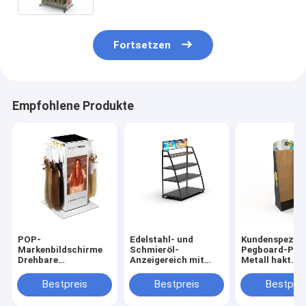
Fortsetzen
Empfohlene Produkte
POP-
Edelstahl- und
Kundenspezifi
Markenbildschirme
Schmieröl-
Pegboard-Plat
Drehbare
Anzeigereich mit
Metall hakt
Haarverlängerungsbildschirmregal
Metallregal
schützenden
Tisch
Sicherheits-
Bestpreis
Bestpreis
Bestprei
Handschuh-
Ausstellungss