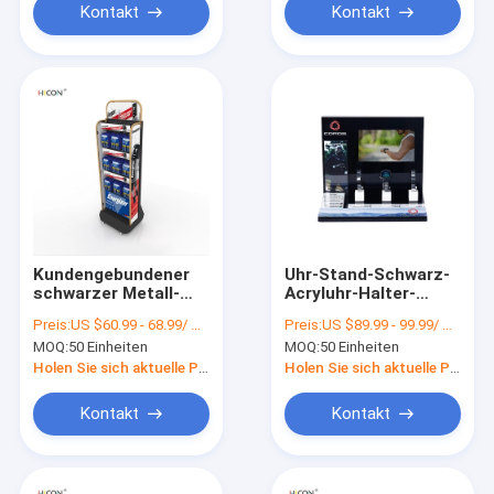
Präsentationsständer
Kontakt
Kontakt
Kundengebundener
Uhr-Stand-Schwarz-
schwarzer Metall-
Acryluhr-Halter-
Pegboard-Batterie-
Stand Countertop
Preis:
US $60.99 - 68.99/ Piece
Preis:
US $89.99 - 99.99/ Piece
Ausstellungsstand
LCD-Spieler-3
MOQ:
50 Einheiten
MOQ:
50 Einheiten
mit Haken
Holen Sie sich aktuelle Preis
Holen Sie sich aktuelle Preis
Kontakt
Kontakt