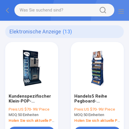
Elektronische Anzeige
(13)
Kundenspezifischer
Handels5 Reihe
Klein-POP-
Pegboard-
Präsentationsständer-
Einzelhandels-
Preis:
US $70- 99/ Piece
Preis:
US $70- 99/ Piece
elektronischer
Anzeigen-Boden
MOQ:
50 Einheiten
MOQ:
50 Einheiten
Geschäfts-
führte Glühlampe
Metallausgangs-
Ausstellungsstand
Holen Sie sich aktuelle Preis
Holen Sie sich aktuelle Preis
Wechselstrom-