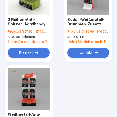
Factory Tour
Quality Control
2 Reihen-Anti-
Boden-Weißmetall-
Spitzen-Acrylhandy-
Brummen-Zusatz-
Contact Us
Zusatz-
Präsentationsständer
Preis:
US $27.99 - 37.99/ Piece
Preis:
US $136.99 - 146.99/ Piece
Ausstellungsstand
mit Haken
MOQ:
50 Einheiten
MOQ:
50 Einheiten
Request A Quote
Holen Sie sich aktuelle Preis
Holen Sie sich aktuelle Preis
Kontakt
Kontakt
Sonnenbrille-Einkommen
Schuh-Präsentationsständer
kosmetische Display-Ständer
Kleidungs-Ladenbaue
Fliesen-Präsentationsständer
Weißmetall-Anti-