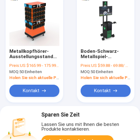
Metallkopfhörer-
Boden-Schwarz-
Ausstellungsstand
Metallspiel-
des beweglichen
Datensichtgerät-
Preis:
US $165.99 - 175.99/ Piece
Preis:
US $59.88 - 69.88/ Piece
Boden-4-Sided
Stand mit
MOQ:
50 Einheiten
MOQ:
50 Einheiten
orange für Verkauf
leuchtendem Logo
Holen Sie sich aktuelle Preis
Holen Sie sich aktuelle Preis
Kontakt
Kontakt
Sparen Sie Zeit
Lassen Sie uns mit Ihnen die besten
Produkte kontaktieren.