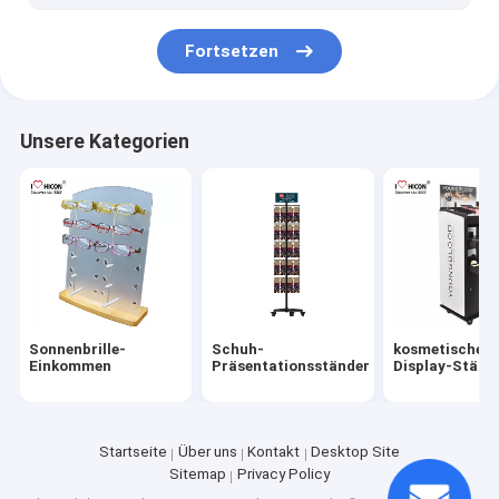
Zähler Display Racks
Fortsetzen
Kleingondelfach
Slatwall-Ausstellungsstände
Unsere Kategorien
Spinnerpräsentationsständer
Speicher-Fach
Pappanzeige
Sonnenbrille-
Schuh-
kosmetische
Einkommen
Präsentationsständer
Display-Ständ
Startseite
Über uns
Kontakt
Desktop Site
Sitemap
Privacy Policy