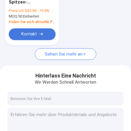
Spitzen-
Wein-Ausstellungsstand
kundenspezifischer
Preis:
US $65.99 - 75.99/ Piece
Brummen-Zusatz-
MOQ:
Elektronische Anzeige
50 Einheiten
Ausstellungsstand
Holen Sie sich aktuelle Preis
Nahrungsmittelpräsentationsständer
Kontakt
Zusatz-Ausstellungsstand
Sehen Sie mehr an
Retail Shop Spiele
Pop-Ausstellungen von Handelsware
Hinterlass Eine Nachricht
Metall Display-Racks
Wir Werden Schnell Antworten
Gestelle aus Holz anzeigen
Acryleinkommen
BodenbelagAusstellungsstände