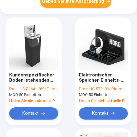
Geben Sie Ihre Anforderung
Kundenspezifischer
Elektronischer
Boden-stehendes
Speicher-Einheits-
hölzernes Acryluhr-
Kopfhörer-
Preis:
US $164 - 269/ Piece
Preis:
US $70- 99/ Piece
Einkommen für
Ausstellungsstand
MOQ:
50 Einheiten
MOQ:
50 Einheiten
Einzelhandelsgeschäft-
Countertop-
Verkauf
Acrylkopfhörer-
Holen Sie sich aktuelle Preis
Holen Sie sich aktuelle Preis
Gestell
Kontakt
Kontakt