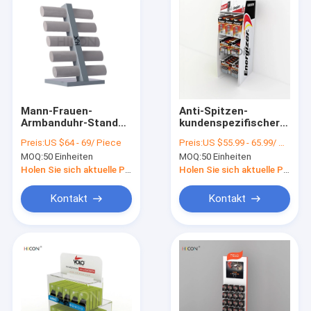
Mann-Frauen-
Anti-Spitzen-
Armbanduhr-Stand
kundenspezifischer
für Anzeige
Weißmetall-
Preis:
US $64 - 69/ Piece
Preis:
US $55.99 - 65.99/ Piece
Countertop-
Energiequellen-
MOQ:
50 Einheiten
MOQ:
50 Einheiten
Armbanduhr-Stand
Batterie-
Ausstellungsstand
Holen Sie sich aktuelle Preis
Holen Sie sich aktuelle Preis
Kontakt
Kontakt
Home
Products
About Us