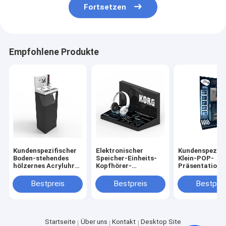
Fortsetzen
Empfohlene Produkte
Kundenspezifischer
Elektronischer
Kundenspezifi
Boden-stehendes
Speicher-Einheits-
Klein-POP-
hölzernes Acryluhr-
Kopfhörer-
Präsentations
Einkommen für
Ausstellungsstand
elektronischer
Einzelhandelsgeschäft-
Countertop-
Geschäfts-
Bestpreis
Bestpreis
Bestprei
Verkauf
Acrylkopfhörer-
Metallausgang
Gestell
Wechselstrom
Präsentations
Startseite
Über uns
Kontakt
Desktop Site