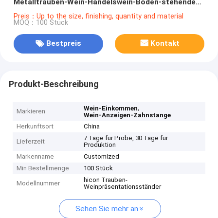
Metalltrauben-Wein-Handelswein-Boden-stehendes
Gestell
Preis：Up to the size, finishing, quantity and material
MOQ：100 Stück
Bestpreis
Kontakt
Produkt-Beschreibung
,
Wein-Einkommen
Markieren
Wein-Anzeigen-Zahnstange
Herkunftsort
China
7 Tage für Probe, 30 Tage für
Lieferzeit
Produktion
Markenname
Customized
Min Bestellmenge
100 Stück
hicon Trauben-
Modellnummer
Weinpräsentationsständer
Sehen Sie mehr an