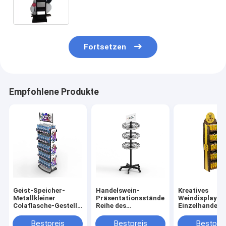
Boden-stehendes Gestell
Fortsetzen
Empfohlene Produkte
Geist-Speicher-
Handelswein-
Kreatives
Metallkleiner
Präsentationsständer
Weindisplay fü
Colaflasche-Gestell-
Reihe des
Einzelhandel, 
Monster-Energie-
metalldraht-
stufiges
Getränk-
Runden-Bodens 3 für
Merchandising
Bestpreis
Bestpreis
Bestprei