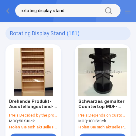
Rotating Display Stand
(181)
Drehende Produkt-
Schwarzes gemalter
Ausstellungsstand-
Countertop MDF-
hölzerne Nagellack-
Ausstellungsstand,
Preis:
Decided by the product specifications
Preis:
Depends on customer's needs
Organisator-Anzeige
der für hängenden
MOQ:
50 Stück
MOQ:
100 Stück
der Schönheits-360
Schmuck sich dreht
Holen Sie sich aktuelle Preis
Holen Sie sich aktuelle Preis