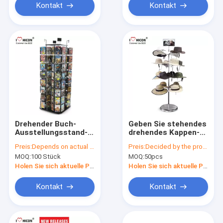
Kontakt
Kontakt
Drehender Buch-
Geben Sie stehendes
Ausstellungsstand-
drehendes Kappen-
Metalldraht steckt
Gestell des
Preis:
Depends on actual specifications
Preis:
Decided by the product specifications
CD Bodenbelag-
Metallhut-
MOQ:
100 Stück
MOQ:
50pcs
Ausstellungsstand
Ausstellungsstand-
ein
7-Layer für
Holen Sie sich aktuelle Preis
Holen Sie sich aktuelle Preis
Einzelhandelsgeschäft
frei
Kontakt
Kontakt