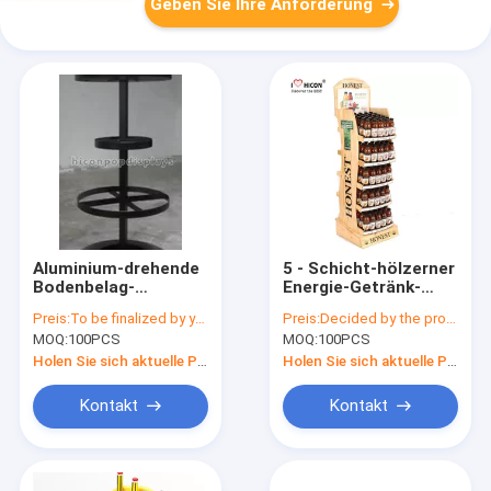
Geben Sie Ihre Anforderung
Aluminium-drehende
5 - Schicht-hölzerner
Bodenbelag-
Energie-Getränk-
Ausstellungsstände
Ausstellungsstand
Preis:
To be finalized by your needs
Preis:
Decided by the product specifications
für Küchen-
für
MOQ:
100PCS
MOQ:
100PCS
Werkzeug-Geschäfte
Bäckerei-/Kokosnuss-
Wasser-Einzelhandel
Holen Sie sich aktuelle Preis
Holen Sie sich aktuelle Preis
Kontakt
Kontakt