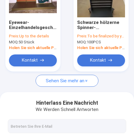
Factory Tour
Quality Control
Eyewear-
Schwarze hölzerne
Einzelhandelsgeschäft-
Spinner-
Contact Us
Einheits-kleine
Ausstellungsstände
Preis:
Up to the details
Preis:
To be finalized by your needs
Gegenausstellungsstände
geben Stellung mit
MOQ:
50 Stück
MOQ:
100PCS
für den Sonnenbrille-
Aluminiumplatte/abnehm
Request A Quote
Verkauf
Haken frei
Holen Sie sich aktuelle Preis
Holen Sie sich aktuelle Preis
Kontakt
Kontakt
Sonnenbrille-Einkommen
Sehen Sie mehr an
Schuh-Präsentationsständer
kosmetische Display-Ständer
Hinterlass Eine Nachricht
Wir Werden Schnell Antworten
Kleidungs-Ladenbaue
Fliesen-Präsentationsständer