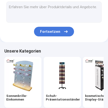
Wein-Ausstellungsstand
Elektronische Anzeige
Nahrungsmittelpräsentationsständer
Fortsetzen
Zusatz-Ausstellungsstand
Retail Shop Spiele
Unsere Kategorien
Pop-Ausstellungen von Handelsware
Metall Display-Racks
Gestelle aus Holz anzeigen
Acryleinkommen
Sonnenbrille-
Schuh-
kosmetische
BodenbelagAusstellungsstände
Einkommen
Präsentationsständer
Display-Ständ