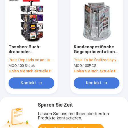
Taschen-Buch-
Kundenspezifische
drehender
Gegenpräsentationsständ
KleinPräsentationsständer
drehende
Preis:
Depends on actual specifications
Preis:
To be finalized by your needs
der CD Verkauf-
Acrylsignage-Halter-
MOQ:
100 Stück
MOQ:
100PCS
Metallpräsentationsständer-
Gegenspitzen-
32
Ausstellungsstände
Holen Sie sich aktuelle Preis
Holen Sie sich aktuelle Preis
Kontakt
Kontakt
Sparen Sie Zeit
Lassen Sie uns mit Ihnen die besten
Produkte kontaktieren.