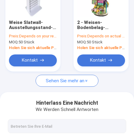
Fabrik Tour
Qualitätskontrolle
Weise Slatwall-
2 - Weisen-
Ausstellungsstand-
Bodenbelag-
Kontakt
Einzelhandelsgeschäft-
Ausstellungsstand-
Preis:
Depends on your requirements
Preis:
Depends on actual specifications
bewegliches
Gitter-Rückseiten-
MOQ:
50 Stück
MOQ:
50 Stück
hölzernes Gondel-
hölzerne Basis
Referenzen
Fach des Weiß-2
scherzt Spielzeug-
Holen Sie sich aktuelle Preis
Holen Sie sich aktuelle Preis
Anzeigen-Fach
Kontakt
Kontakt
Sonnenbrille-Einkommen
Sehen Sie mehr an
Schuh-Präsentationsständer
kosmetische Display-Ständer
Hinterlass Eine Nachricht
Wir Werden Schnell Antworten
Kleidungs-Ladenbaue
Fliesen-Präsentationsständer