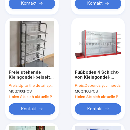
Kontakt
Kontakt
Freie stehende
Fußboden 4 Schicht-
Kleingondel-beiseite
von Kleingondel-
legende multi-
Fach-Anzeigen für
Preis:
Up to the detail specification
Preis:
Depends your needs
Schicht-Werbungs-
Supermarkt
MOQ:
100PCS
MOQ:
100PCS
Metallfach-Einheit
Holen Sie sich aktuelle Preis
Holen Sie sich aktuelle Preis
Kontakt
Kontakt