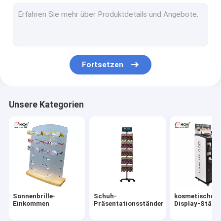
Wein-Ausstellungsstand
Elektronische Anzeige
Nahrungsmittelpräsentationsständer
Fortsetzen
Zusatz-Ausstellungsstand
Retail Shop Spiele
Unsere Kategorien
Pop-Ausstellungen von Handelsware
Metall Display-Racks
Gestelle aus Holz anzeigen
Acryleinkommen
Sonnenbrille-
Schuh-
kosmetische
BodenbelagAusstellungsstände
Einkommen
Präsentationsständer
Display-Ständ