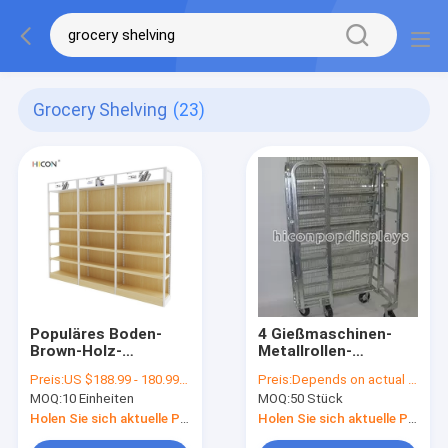
Grocery Shelving
(23)
Populäres Boden-
4 Gießmaschinen-
Brown-Holz-
Metallrollen-
Briefpapier-
Anzeigen-Regale für
Preis:
US $188.99 - 180.99/ Piece
Preis:
Depends on actual specifications
Lebensmittelgeschäft-
Gemischtwarenladen
MOQ:
10 Einheiten
MOQ:
50 Stück
Fach für Verkauf
Porducts-Förderung
Holen Sie sich aktuelle Preis
Holen Sie sich aktuelle Preis