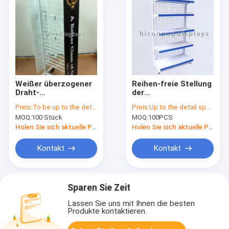
Weißer überzogener
Reihen-freie Stellung
Draht-
der
Metallsupermarkt-
Gemischtwarenladen-
Preis:
To be up to the details
Preis:
Up to the detail specification
Anzeigen-Regal-
Kleingondel-Fach-
MOQ:
100 Stück
MOQ:
100PCS
Boden, der mit 4
Einheits-4
Gießmaschinen steht
Holen Sie sich aktuelle Preis
Holen Sie sich aktuelle Preis
Kontakt
Kontakt
Sparen Sie Zeit
Lassen Sie uns mit Ihnen die besten
Produkte kontaktieren.