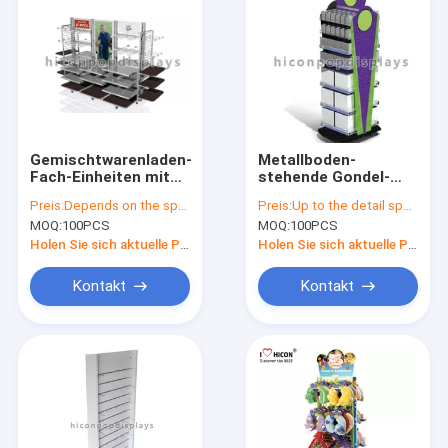
Gemischtwarenladen-
Metallboden-
Fach-Einheiten mit
stehende Gondel-
Gießmaschinen,
Einzelhandels-
Preis:
Depends on the specification
Preis:
Up to the detail specification
Gondel-
Anzeige, die freien
MOQ:
100PCS
MOQ:
100PCS
Einzelhandels-
Entwurf für
Anzeigen-Fach
Supermarkt beiseite
Holen Sie sich aktuelle Preis
Holen Sie sich aktuelle Preis
legt
Kontakt
Kontakt
Startseite
Produkte
Über uns