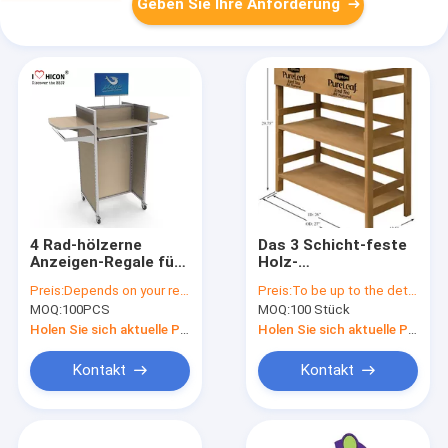
Geben Sie Ihre Anforderung
4 Rad-hölzerne
Das 3 Schicht-feste
Anzeigen-Regale für
Holz-
Gemischtwarenladen,
Präsentationsständer
Preis:
Depends on your requirements
Preis:
To be up to the details
hölzernes Gondel-
geben Stellung,
MOQ:
100PCS
MOQ:
100 Stück
Fach
kundenspezifische
Gemischtwarenladen-
Holen Sie sich aktuelle Preis
Holen Sie sich aktuelle Preis
Präsentationsständer
frei
Kontakt
Kontakt