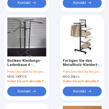
Kontakt
Kontakt
Butiken-Kleidungs-
Fertigen Sie den
Ladenbaue 4 -
Metallholz-Kleidert-
Weisen-hängende
shirt Kleidungs-
Preis:
Decided by the product specifications
Preis:
Decided by the product specifications
Kleidungs-
Präsentationsständer-
MOQ:
100PCS
MOQ:
50pcs
Präsentationsständer
Fußboden
für Kleid
kundenspezifisch an
Holen Sie sich aktuelle Preis
Holen Sie sich aktuelle Preis
Kontakt
Kontakt