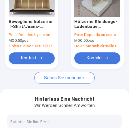
Factory Tour
Quality Control
Bewegliche hölzerne
Hölzerne Kleidungs-
T-Shirt/Jeans-
Ladenbaue
Contact Us
Präsentationsständer
asphaltieren
Preis:
Decided by the product specifications
Preis:
Depends on customer's needs
für
Schaufenster-
MOQ:
50pcs
MOQ:
50pcs
Kleidereinzelhandelsgeschäft-
Gestell-Boden-
Request A Quote
Förderung
Stellung des Kleid4-
Holen Sie sich aktuelle Preis
Holen Sie sich aktuelle Preis
way
Kontakt
Kontakt
Sonnenbrille-Einkommen
Sehen Sie mehr an
Schuh-Präsentationsständer
kosmetische Display-Ständer
Hinterlass Eine Nachricht
Wir Werden Schnell Antworten
Kleidungs-Ladenbaue
Fliesen-Präsentationsständer