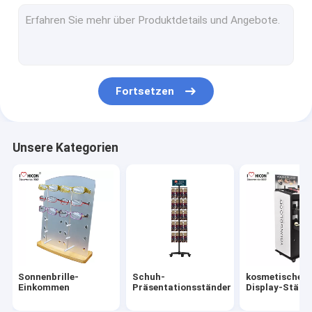
Wein-Ausstellungsstand
Elektronische Anzeige
Nahrungsmittelpräsentationsständer
Fortsetzen
Zusatz-Ausstellungsstand
Retail Shop Spiele
Unsere Kategorien
Pop-Ausstellungen von Handelsware
Metall Display-Racks
Gestelle aus Holz anzeigen
Acryleinkommen
Sonnenbrille-
Schuh-
kosmetische
BodenbelagAusstellungsstände
Einkommen
Präsentationsständer
Display-Ständ