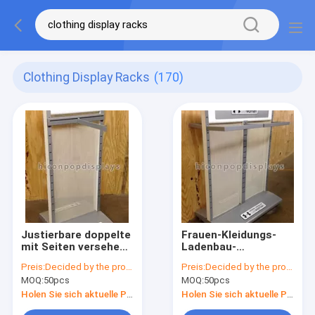
Clothing Display Racks
(170)
Justierbare doppelte
Frauen-Kleidungs-
mit Seiten versehene
Ladenbau-
hängende
freistehender Klein-
Preis:
Decided by the product specifications
Preis:
Decided by the product specifications
Kleider-/Kleidungs-
Kleidungs-
MOQ:
50pcs
MOQ:
50pcs
Präsentationsständer
Präsentationsständer
asphaltieren Material
besonders
Holen Sie sich aktuelle Preis
Holen Sie sich aktuelle Preis
angefertigt