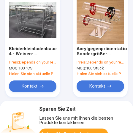
Kleiderkleinladenbaue
Acrylgegenpräsentations
4 - Weisen-
Sondergröße-
Metallhängender
Uhrenarmband-
Preis:
Depends on your requirements
Preis:
Depends on your requirements
Oberbekleidungs-
Ausstellungsstand
MOQ:
100PCS
MOQ:
100 Stück
Kleidungs-
für Geschäfte
Präsentationsständer
Holen Sie sich aktuelle Preis
Holen Sie sich aktuelle Preis
Kontakt
Kontakt
Sparen Sie Zeit
Lassen Sie uns mit Ihnen die besten
Produkte kontaktieren.