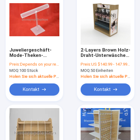
Juweliergeschäft-
2-Layers Brown Holz-
Mode-Theken-
Draht-Unterwäsche-
Präsentationsständer-
Kleidungs-
Preis:
Depends on your requirements
Preis:
US $140.99 - 147.99/ Piece
Acrylarmband-T-
Präsentationsständer
MOQ:
100 Stück
MOQ:
50 Einheiten
Stangen-
Präsentationsständer
Holen Sie sich aktuelle Preis
Holen Sie sich aktuelle Preis
Kontakt
Kontakt
Home
Products
About Us