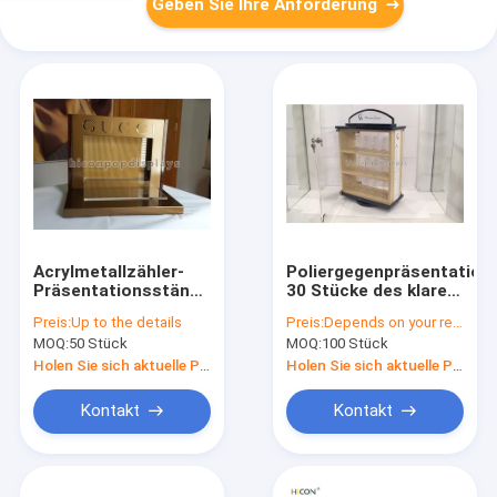
Geben Sie Ihre Anforderung
Acrylmetallzähler-
Poliergegenpräsentation
Präsentationsständer-
30 Stücke des klaren
Markenname-
Acrylarmband-Uhr-
Preis:
Up to the details
Preis:
Depends on your requirements
optischer
Anzeigen-
MOQ:
50 Stück
MOQ:
100 Stück
Ausstellungsstand
Schaukastens
für Gucci-Eyewear
Holen Sie sich aktuelle Preis
Holen Sie sich aktuelle Preis
Kontakt
Kontakt