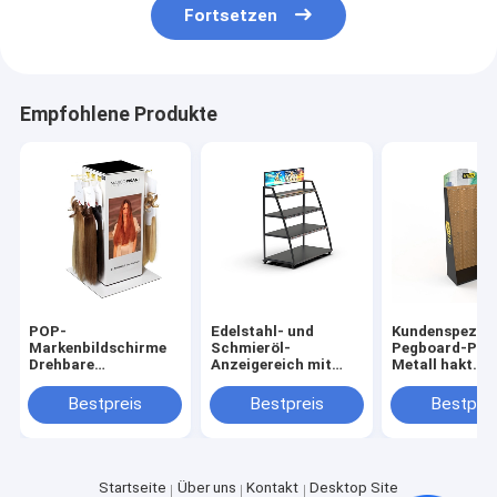
Fortsetzen
Empfohlene Produkte
POP-
Edelstahl- und
Kundenspezifi
Markenbildschirme
Schmieröl-
Pegboard-Plat
Drehbare
Anzeigereich mit
Metall hakt
Haarverlängerungsbildschirmregal
Metallregal
schützenden
Tisch
Sicherheits-
Bestpreis
Bestpreis
Bestprei
Handschuh-
Ausstellungss
Startseite
Über uns
Kontakt
Desktop Site