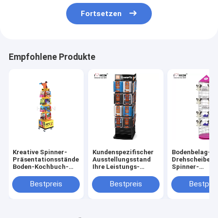
Fortsetzen
Empfohlene Produkte
Kreative Spinner-
Kundenspezifischer
Bodenbelag-hö
Präsentationsständer-
Ausstellungsstand
Drehscheiben-
Boden-Kochbuch-
Ihre Leistungs-
Spinner-
Comic-Buch-
hölzerne Draht-
Präsentations
Ausstellungsstände
Spinner-Gestell-
Metallhaken-
Bestpreis
Bestpreis
Bestprei
Anzeige antreiben
Spielwaren, di
Präsentations
hängen