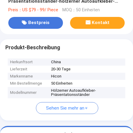
Präsentationsständer-hölzerner Autoaufkleber-
Präsentationsständer
Preis：US $79 - 99/ Piece
MOQ：50 Einheiten
Bestpreis
Kontakt
Produkt-Beschreibung
Herkunftsort
China
Lieferzeit
20-30 Tage
Markenname
Hicon
Min Bestellmenge
50 Einheiten
Hölzerner Autoaufkleber-
Modellnummer
Präsentationsständer
Sehen Sie mehr an