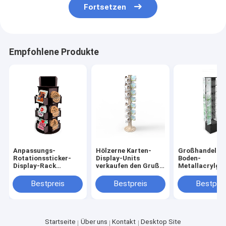
Fortsetzen
Empfohlene Produkte
Anpassungs-
Hölzerne Karten-
Großhandelsgr
Rotationssticker-
Display-Units
Boden-
Display-Rack
verkaufen den Gruß-
Metallacrylge
Arbeitsplattenholz-
Karten-Stand en
Karten-
Acryl-Display-Stand
gros, der für Verkauf
Ausstellungss
Bestpreis
Bestpreis
Bestprei
rotiert
Startseite
Über uns
Kontakt
Desktop Site