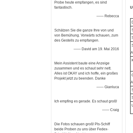
Probe heute empfangen, es sind
fantastisch.
U
—— Rebecca
D
S
Schätzen Sie die ganze Ihre von und
von Bemühung. Vorwärts schauen, zum
S
des Gestells zu empfangen.
S
—— David am 19. Mai 2016
A
K
Mein Assistent baute eine Anzeige
zusammen und es schaut sehr nett.
Alles ist OKAY und ich hoffe, ein großes
G
Projekt jetzt zu beenden. Danke
A
—— Gianluca
S
S
Ich empfing es gerade. Es schaut groß!
U
—— Craig
Die Fotos schauen groß! Pls-Schiff
beide Proben zu uns über Fedex-