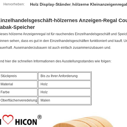
Holz Display-Ständer
hölzerne Kleinanzeigenrega
Hervorheben:
,
inzelhandelsgeschäft-hölzernes Anzeigen-Regal Coun
abak-Speicher
ieses hölzerne Anzeigenregal ist für rauchendes Einzelhandelsgeschäft und Speicher
önnen sehen, dass es gut in den Einzelhandelsgeschäften funktioniert und kauft. Un
auerhaft. Auseinanderzubauen ist auch einfach zusammenzubauen und.
ind hier die schnellen Informationen des Ausstellungsstandes wie folgen:
Stückpreis
Bis zu Ihrer Anforderung
Material
Holz
Farbe
Holz
Oberflächenveredelung
Malen