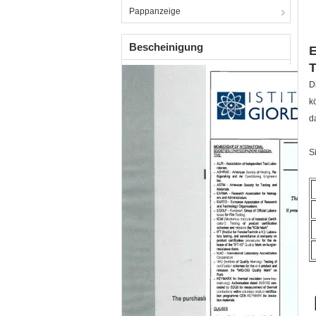
Pappanzeige
Bescheinigung
E
T
D
k
d
S