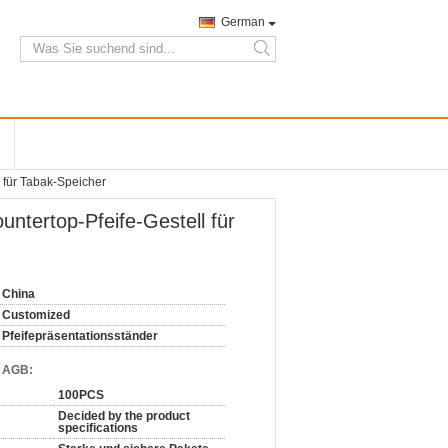
German
search
 für Tabak-Speicher
ntertop-Pfeife-Gestell für
China
Customized
Pfeifepräsentationsständer
d AGB:
100PCS
Decided by the product
specifications