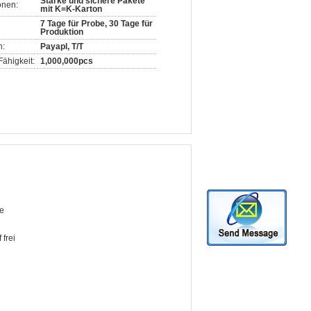
Starke und sichere Pakete
onen:
mit K=K-Karton
7 Tage für Probe, 30 Tage für
Produktion
n:
Payapl, T/T
ähigkeit:
1,000,000pcs
e
 frei