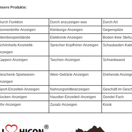
nsere Produkte:
urch Funktion
Durch anzuzeigen was
Durch Art
onnenbrille-Anzeigen
Kleidungs-Anzeigen
Gegenspitze
teinbeispielstände
Elektronik-Anzeigen
Boden-freie Stell
chönheits-Kosmetik-
Sprecher-Kopfhörer-Anzeigen
Schaukasten-Kabi
nzeigen
appen-Anzeigen
Taschen-Anzeigen
Schrankwand
eschenk-Spielwaren-
Wein-Getränk-Anzeigen
Drehende Anzeig
nzeigen
port-Einzelteil-Anzeigen
Nahrungsmittelanzeigen
Geschäft im Gesch
ocken-Anzeigen
Haustier-Einzelteil-Anzeigen
Gondel-Fach
hr-Anzeigen
Zusatz-Anzeigen
Kiosk