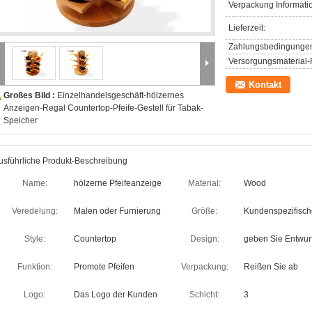
Verpackung Informati
Lieferzeit:
Zahlungsbedingunge
Versorgungsmaterial-F
Kontakt
Großes Bild :
Einzelhandelsgeschäft-hölzernes
Anzeigen-Regal Countertop-Pfeife-Gestell für Tabak-
Speicher
usführliche Produkt-Beschreibung
Name:
hölzerne Pfeifeanzeige
Material:
Wood
Veredelung:
Malen oder Furnierung
Größe:
Kundenspezifisch
Style:
Countertop
Design:
geben Sie Entwurf
Funktion:
Promote Pfeifen
Verpackung:
Reißen Sie ab
Logo:
Das Logo der Kunden
Schicht:
3