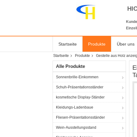
HI
Kunde
Einze
Startseite
Produkte
Über uns
Startseite
Produkte
Gestelle aus Holz anzei
Alle Produkte
E
T
Sonnenbrille-Einkommen
Schuh-Präsentationsständer
kosmetische Display-Ständer
Kleidungs-Ladenbaue
Fliesen-Präsentationsständer
Wein-Ausstellungsstand