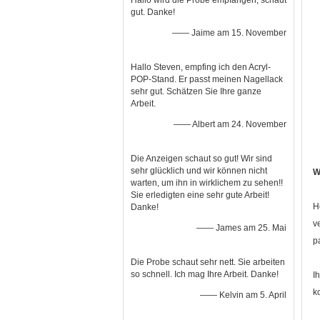
Hallo wird die Probe empfangen, schaut
gut. Danke!
—— Jaime am 15. November
Hallo Steven, empfing ich den Acryl-
POP-Stand. Er passt meinen Nagellack
sehr gut. Schätzen Sie Ihre ganze
Arbeit.
—— Albert am 24. November
Die Anzeigen schaut so gut! Wir sind
sehr glücklich und wir können nicht
W
warten, um ihn in wirklichem zu sehen!!
Sie erledigten eine sehr gute Arbeit!
H
Danke!
v
—— James am 25. Mai
p
Die Probe schaut sehr nett. Sie arbeiten
so schnell. Ich mag Ihre Arbeit. Danke!
I
k
—— Kelvin am 5. April