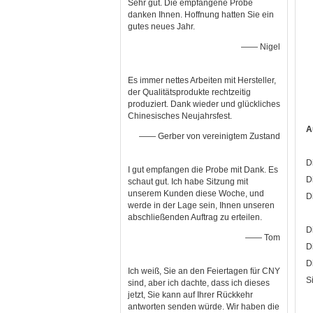
Sehr gut. Die empfangene Probe
danken Ihnen. Hoffnung hatten Sie ein
gutes neues Jahr.
—— Nigel
Es immer nettes Arbeiten mit Hersteller,
der Qualitätsprodukte rechtzeitig
produziert. Dank wieder und glückliches
Chinesisches Neujahrsfest.
A
—— Gerber von vereinigtem Zustand
D
I gut empfangen die Probe mit Dank. Es
D
schaut gut. Ich habe Sitzung mit
unserem Kunden diese Woche, und
D
werde in der Lage sein, Ihnen unseren
abschließenden Auftrag zu erteilen.
D
—— Tom
D
D
Ich weiß, Sie an den Feiertagen für CNY
S
sind, aber ich dachte, dass ich dieses
jetzt, Sie kann auf Ihrer Rückkehr
antworten senden würde. Wir haben die