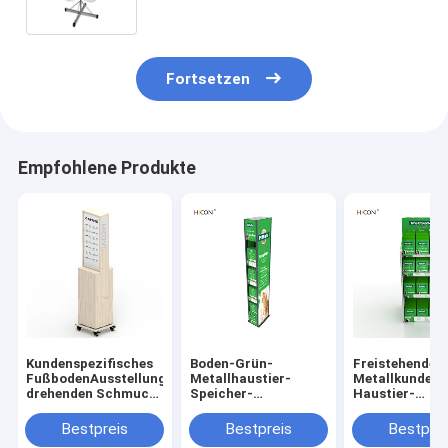
Wühlkörben 3-lagig ist
Fortsetzen
Empfohlene Produkte
Kundenspezifisches
Boden-Grün-
Freistehendes
FußbodenAusstellungsstand
Metallhaustier-
Metallkundens
drehenden Schmuck-
Speicher-
Haustier-
Ausstellungsstand
Ausstellungsstand
Schaufenster-
für Einzelhandel
mit Aufkleber-Halter
Gestell des Gr
Bestpreis
Bestpreis
Bestprei
für Verkauf
Tiers