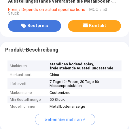
Ausstellungsstände verdrahten die Metallboden-
Anzeige, die mit 6 Wühlkörben 3-lagig ist
Preis：Depends on actual specifications
MOQ：50
Stück
Bestpreis
Kontakt
Produkt-Beschreibung
,
ständigen bodendisplay
Markieren
freie stehende Ausstellungsstände
Herkunftsort
China
7 Tage für Probe, 30 Tage für
Lieferzeit
Massenproduktion
Markenname
Customized
Min Bestellmenge
50 Stück
Modellnummer
Metallbodenanzeige
Sehen Sie mehr an