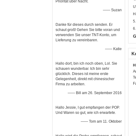
Priorität über Nacht.
U
—— Suzan
H
5
Danke für dieses durch senden. Er
6
schaut groß! Gehen Sie bitte voran und
verwenden Sie unser TNT-Konto, um
G
Lieferung zu vereinbaren.
—— Katie
K
Hallo dort, bin ich noch oben, Lol. Sie
H
schauen wunderbar. Ich bin sehr
A
glücklich. Dieses ist meine erste
T
Gelegenheit, direkt mit chinesischer
F
Firma zu arbeiten.
—— Bill am 26. September 2016
Hallo Jessie, I gut empfangen der POP.
Und Waren so gut, wie ich erwartete.
—— Tom am 11. Oktober