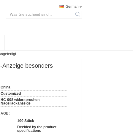
German
search
ngefertigt
r-Anzeige besonders
China
Customized
HC-008 widersprechen
Nagellackanzeige
d AGB:
100 Stück
Decided by the product
specifications