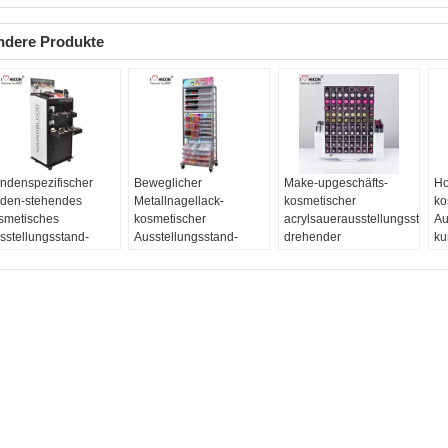
ndere Produkte
ndenspezifischer
Beweglicher
Make-upgeschäfts-
Ho
den-stehendes
Metallnagellack-
kosmetischer
ko
smetisches
kosmetischer
acrylsauerausstellungsstand,
Au
sstellungsstand-
Ausstellungsstand-
drehender
ku
wegliches für
klarer Schönheits-
2weglippenstift-
ko
rkaufsstellen-
Organisator
Präsentationsständer
Ei
nzelhandel
Artikelnr.:
Artikelnr.:
An
tikelnr.:
Kosmetische
Metallkosmetischer
Acryllippenstiftpräsentationss
ät
zeige des
Ausstellungsstand
Material:
Acryl
Ar
einbodens
Style:
Fußboden des
Veredelung:
Polieren
Au
terial:
Acryl, Holz,
Stands
Farbe:
Klare ANC
ät
tall
Material:
Metal
schwärzen
Ma
redelung:
Polnisch,
Veredelung:
Puder-
De
lend,
Schicht
En
lverbeschichtung
Lo