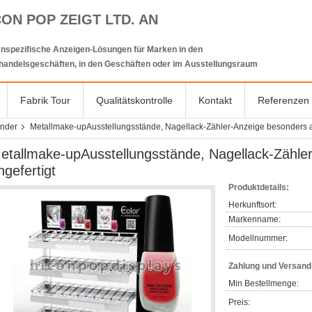
CON POP ZEIGT LTD. AN
nspezifische Anzeigen-Lösungen für Marken in den
lhandelsgeschäften, in den Geschäften oder im Ausstellungsraum
Fabrik Tour
Qualitätskontrolle
Kontakt
Referenzen
änder
Metallmake-upAusstellungsstände, Nagellack-Zähler-Anzeige besonders a
etallmake-upAusstellungsstände, Nagellack-Zähle
ngefertigt
Produktdetails:
Herkunftsort:
Markenname:
Modellnummer:
Zahlung und Versan
Min Bestellmenge:
Preis: