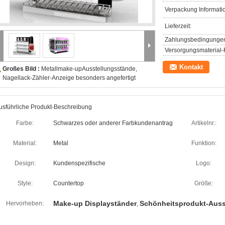
Verpackung Informati
Lieferzeit:
Zahlungsbedingunge
Versorgungsmaterial-F
Kontakt
Großes Bild :
Metallmake-upAusstellungsstände,
Nagellack-Zähler-Anzeige besonders angefertigt
usführliche Produkt-Beschreibung
Farbe:
Schwarzes oder anderer Farbkundenantrag
Artikelnr.:
Material:
Metal
Funktion:
Design:
Kundenspezifische
Logo:
Style:
Countertop
Größe:
Make-up Displayständer
Schönheitsprodukt-Auss
Hervorheben:
,