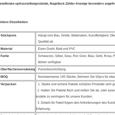
etallmake-upAusstellungsstände, Nagellack-Zähler-Anzeige besonders angefer
eitere Einzelheiten:
Stückpreis
Hängt vom Bau, Größe, Materialien, Kunstfertigkeit, Ob
Qualität ab
Material
Eisen Draht, Blatt und PVC
Farbe
Schwarzes, Silber, Grau, Rot, Grün, Blau, Gelb, Rosa,
färben verfügbar
Oberflächenveredelung
Pulverbeschichtung
MOQ
Normalerweise 100 Stücke; Nehmen Sie 50pcs für etw
Verpacken
1. Starke und sichere Pakete schützen Produkte sehr gu
2. Halten Sie Pakete flach und reißen Sie ab, oder aus
kostete zu verringern für unsere Kunden;
3. Details für Paket folgen den Anforderungen des Kun
Erfahrung;