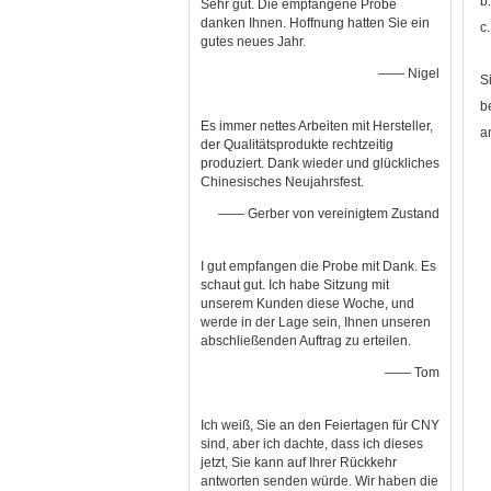
b
Sehr gut. Die empfangene Probe
danken Ihnen. Hoffnung hatten Sie ein
c
gutes neues Jahr.
—— Nigel
S
b
Es immer nettes Arbeiten mit Hersteller,
a
der Qualitätsprodukte rechtzeitig
produziert. Dank wieder und glückliches
Chinesisches Neujahrsfest.
—— Gerber von vereinigtem Zustand
I gut empfangen die Probe mit Dank. Es
schaut gut. Ich habe Sitzung mit
unserem Kunden diese Woche, und
werde in der Lage sein, Ihnen unseren
abschließenden Auftrag zu erteilen.
—— Tom
Ich weiß, Sie an den Feiertagen für CNY
sind, aber ich dachte, dass ich dieses
jetzt, Sie kann auf Ihrer Rückkehr
antworten senden würde. Wir haben die