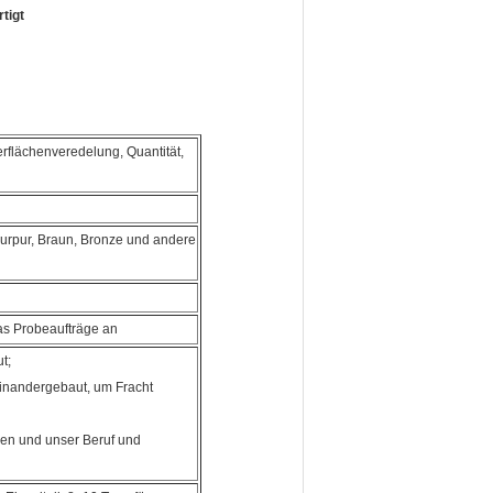
tigt
erflächenveredelung, Quantität,
 Purpur, Braun, Bronze und andere
as Probeaufträge an
t;
einandergebaut, um Fracht
den und unser Beruf und