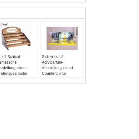
lz 4 Schicht-
Sichtverkauf-
smetische
Acrylparfüm-
sstellungsstand-
Ausstellungsstand
ndenspezifische
Countertop für
smetische
Kosmetik-Geschäft
nzelhandels-
Artikelnr.:
Acrylparfüm-
zeigen für
Ausstellungsstand
tänder
herisches Öl
Material:
Metall, Acryl,
tikelnr.:
Karte
sstellungsstand des
Logo:
herischen Öls
Kundenspezifisches
terial:
Wood
Markenlogo
sign:
Geben Sie
Style:
Countertop
twurf durch Hicon frei
go: