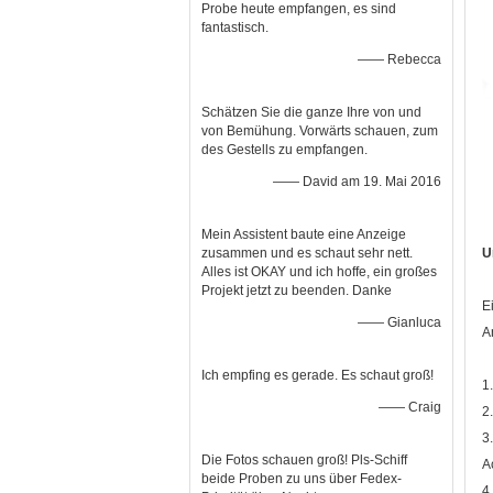
Probe heute empfangen, es sind
fantastisch.
—— Rebecca
Schätzen Sie die ganze Ihre von und
von Bemühung. Vorwärts schauen, zum
des Gestells zu empfangen.
—— David am 19. Mai 2016
Mein Assistent baute eine Anzeige
zusammen und es schaut sehr nett.
U
Alles ist OKAY und ich hoffe, ein großes
Projekt jetzt zu beenden. Danke
E
—— Gianluca
A
Ich empfing es gerade. Es schaut groß!
1
—— Craig
2
3
Die Fotos schauen groß! Pls-Schiff
A
beide Proben zu uns über Fedex-
4