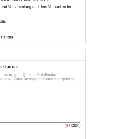
k und Versammlung und dem Verpacken im
äfte
sständer
rekt an uns
(
0
/ 3000)