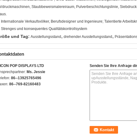
Vdruckmaschinen, Staubbeweismalereiraum, Pulverbeschichtungslinie, Siebdruc
aus.
. Internationale Verkaufsvölker, Berufsdesigner und Ingenieure; Talentierte Arbeitskr
. Strenges und konsequentes Qualitätskontrollsystem
,
,
röße und Tag:
Ausstellungsstand
drehender Ausstellungsstand
Präsentation
ontaktdaten
ICON POP DISPLAYS LTD
Senden Sie Ihre Anfrage di
nsprechpartner:
Ms. Jessie
elefon:
86--13925765496
axen:
86--769-82160483