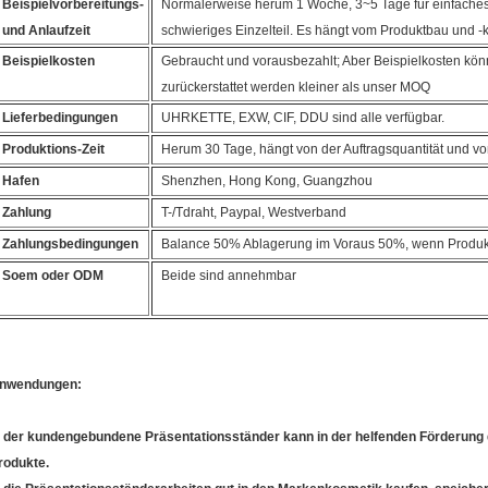
Beispielvorbereitungs-
Normalerweise herum 1 Woche, 3~5 Tage für einfaches 
und Anlaufzeit
schwieriges Einzelteil. Es hängt vom Produktbau und -ku
Beispielkosten
Gebraucht und vorausbezahlt; Aber Beispielkosten kö
zurückerstattet werden kleiner als unser MOQ
Lieferbedingungen
UHRKETTE, EXW, CIF, DDU sind alle verfügbar.
Produktions-Zeit
Herum 30 Tage, hängt von der Auftragsquantität und von
Hafen
Shenzhen, Hong Kong, Guangzhou
Zahlung
T-/Tdraht, Paypal, Westverband
Zahlungsbedingungen
Balance 50% Ablagerung im Voraus 50%, wenn Produkte
Soem oder ODM
Beide sind annehmbar
nwendungen:
.
der kundengebundene Präsentationsständer kann in der helfenden Förderung 
rodukte.