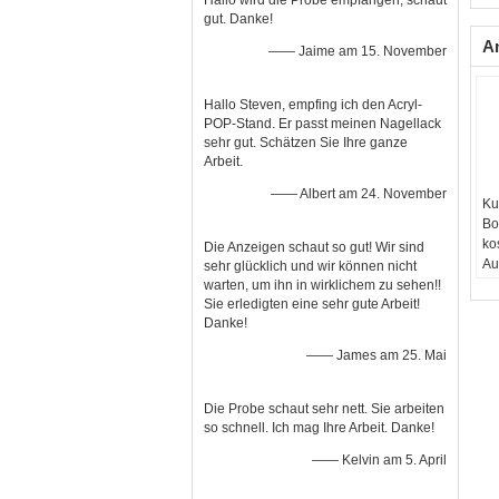
Hallo wird die Probe empfangen, schaut
gut. Danke!
A
—— Jaime am 15. November
Hallo Steven, empfing ich den Acryl-
POP-Stand. Er passt meinen Nagellack
sehr gut. Schätzen Sie Ihre ganze
Arbeit.
—— Albert am 24. November
Ku
Bo
ko
Die Anzeigen schaut so gut! Wir sind
Au
sehr glücklich und wir können nicht
Be
warten, um ihn in wirklichem zu sehen!!
Sie erledigten eine sehr gute Arbeit!
Ve
Danke!
Ei
Ar
—— James am 25. Mai
An
Kl
Ma
Die Probe schaut sehr nett. Sie arbeiten
Me
so schnell. Ich mag Ihre Arbeit. Danke!
Ve
—— Kelvin am 5. April
ma
Pu