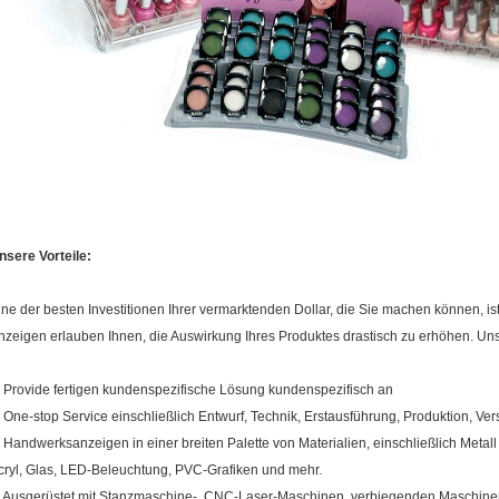
nsere Vorteile:
ine der besten Investitionen Ihrer vermarktenden Dollar, die Sie machen können, is
nzeigen erlauben Ihnen, die Auswirkung Ihres Produktes drastisch zu erhöhen. Uns
. Provide fertigen kundenspezifische Lösung kundenspezifisch an
. One-stop Service einschließlich Entwurf, Technik, Erstausführung, Produktion, Ver
. Handwerksanzeigen in einer breiten Palette von Materialien, einschließlich Metall
cryl, Glas, LED-Beleuchtung, PVC-Grafiken und mehr.
. Ausgerüstet mit Stanzmaschine-, CNC-Laser-Maschinen, verbiegenden Maschinen