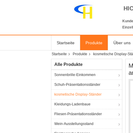
HI
Kunde
Einze
Startseite
Produkte
Über uns
Startseite
Produkte
kosmetische Display-St
Alle Produkte
M
a
Sonnenbrille-Einkommen
Schuh-Präsentationsständer
kosmetische Display-Ständer
Kleidungs-Ladenbaue
Fliesen-Präsentationsständer
Wein-Ausstellungsstand