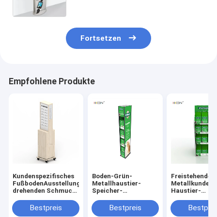
Fortsetzen
Empfohlene Produkte
Kundenspezifisches
Boden-Grün-
Freistehendes
FußbodenAusstellungsstand
Metallhaustier-
Metallkundens
drehenden Schmuck-
Speicher-
Haustier-
Ausstellungsstand
Ausstellungsstand
Schaufenster-
für Einzelhandel
mit Aufkleber-Halter
Gestell des Gr
Bestpreis
Bestpreis
Bestprei
für Verkauf
Tiers