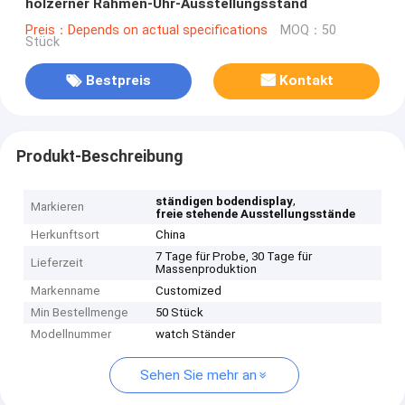
hölzerner Rahmen-Uhr-Ausstellungsstand
Preis：Depends on actual specifications
MOQ：50
Stück
Bestpreis
Kontakt
Produkt-Beschreibung
,
ständigen bodendisplay
Markieren
freie stehende Ausstellungsstände
Herkunftsort
China
7 Tage für Probe, 30 Tage für
Lieferzeit
Massenproduktion
Markenname
Customized
Min Bestellmenge
50 Stück
Modellnummer
watch Ständer
Sehen Sie mehr an