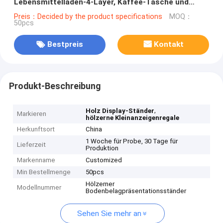
Lebensmittelladen-4-Layer, Kaffee-Tasche und
Nuss-Display-Units
Preis：Decided by the product specifications
MOQ：
50pcs
Bestpreis
Kontakt
Produkt-Beschreibung
,
Holz Display-Ständer
Markieren
hölzerne Kleinanzeigenregale
Herkunftsort
China
1 Woche für Probe, 30 Tage für
Lieferzeit
Produktion
Markenname
Customized
Min Bestellmenge
50pcs
Hölzerner
Modellnummer
Bodenbelagpräsentationsständer
Sehen Sie mehr an