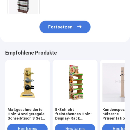
Tasche und Nuss-Display-Units
Fortsetzen
Empfohlene Produkte
Maßgeschneiderte
5-Schicht
Kundenspezifi
Holz-Anzeigeregale
freistehendes Holz-
hölzerne
Schreibtisch 3 Set
Display-Rack
Präsentations
Türverschluss
Custom Marke Grafik
freistehender
Anzeige
für den Einzelhandel
Türschloss-
Bestpreis
Bestpreis
Bestprei