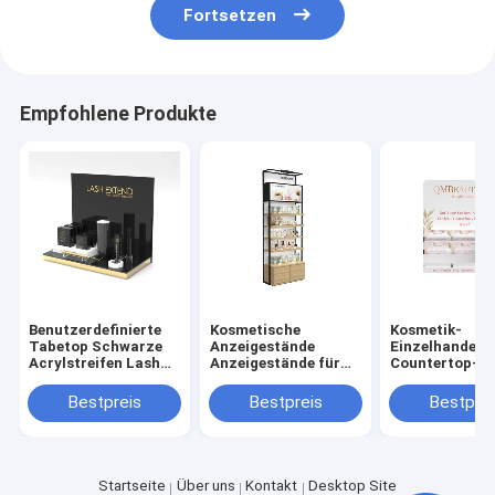
Fortsetzen
Empfohlene Produkte
Benutzerdefinierte
Kosmetische
Kosmetik-
Tabetop Schwarze
Anzeigestände
Einzelhandels
Acrylstreifen Lash
Anzeigestände für
Countertop-
Display Stand mit
kosmetische
beanspruchen
benutzerdefiniertem
Produkte
falsche Wimpe
Bestpreis
Bestpreis
Bestprei
Logo
Ausstellungss
acrylsauerpei
stark
Startseite
Über uns
Kontakt
Desktop Site