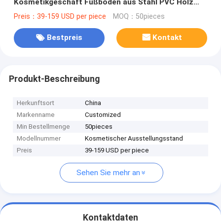
Kosmetikgeschäft Fußboden aus Stahl PVC Holz
Acrylpapier Kosmetik-Display-Stand
Preis：39-159 USD per piece
MOQ：50pieces
Bestpreis
Kontakt
Produkt-Beschreibung
Herkunftsort
China
Markenname
Customized
Min Bestellmenge
50pieces
Modellnummer
Kosmetischer Ausstellungsstand
Preis
39-159 USD per piece
Sehen Sie mehr an
Kontaktdaten