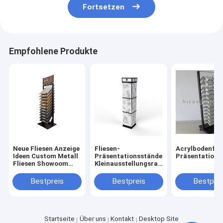
Fortsetzen
Empfohlene Produkte
Neue Fliesen Anzeige
Fliesen-
Acrylbodenflie
Ideen Custom Metall
Präsentationsständer-
Präsentations
Fliesen Showoom
Kleinausstellungsraum-
Anzeige Freistehend
keramischer
Bodenfliese-
Bestpreis
Bestpreis
Bestprei
Präsentationsständer
des Metall4-way
Startseite
Über uns
Kontakt
Desktop Site