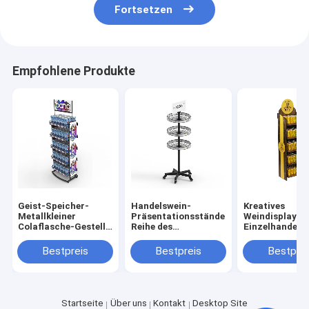
Fortsetzen
Empfohlene Produkte
Geist-Speicher-
Handelswein-
Kreatives
Metallkleiner
Präsentationsständer
Weindisplay fü
Colaflasche-Gestell-
Reihe des
Einzelhandel, 
Monster-Energie-
metalldraht-
stufiges
Getränk-
Runden-Bodens 3 für
Merchandising
Bestpreis
Bestpreis
Bestprei
Präsentationsständer
Einzelhandelsgeschäfte
Display für
Weinhandlung
Startseite
Über uns
Kontakt
Desktop Site