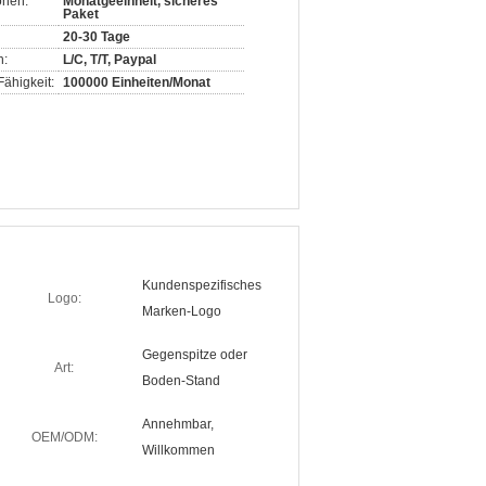
onen:
Monatgeeinheit, sicheres
Paket
20-30 Tage
n:
L/C, T/T, Paypal
ähigkeit:
100000 Einheiten/Monat
Kundenspezifisches
Logo:
Marken-Logo
Gegenspitze oder
Art:
Boden-Stand
Annehmbar,
OEM/ODM:
Willkommen