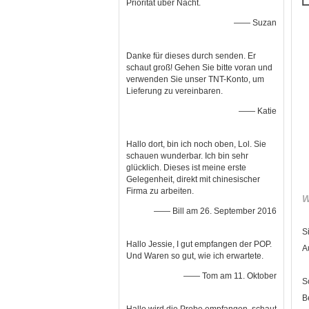
Priorität über Nacht.
—— Suzan
Danke für dieses durch senden. Er
schaut groß! Gehen Sie bitte voran und
verwenden Sie unser TNT-Konto, um
Lieferung zu vereinbaren.
—— Katie
Hallo dort, bin ich noch oben, Lol. Sie
schauen wunderbar. Ich bin sehr
glücklich. Dieses ist meine erste
Gelegenheit, direkt mit chinesischer
Firma zu arbeiten.
W
—— Bill am 26. September 2016
S
Hallo Jessie, I gut empfangen der POP.
A
Und Waren so gut, wie ich erwartete.
—— Tom am 11. Oktober
S
B