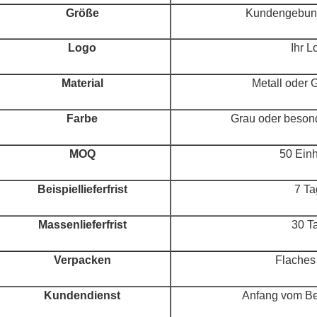
Größe
Kundengebun
Logo
Ihr L
Material
Metall oder 
Farbe
Grau oder besond
MOQ
50 Einh
Beispiellieferfrist
7 Ta
Massenlieferfrist
30 T
Verpacken
Flaches
Kundendienst
Anfang vom Bei