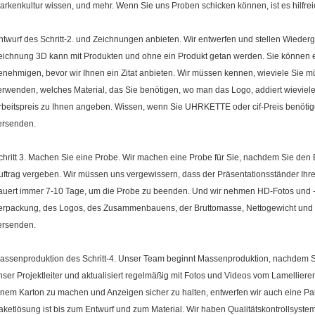
arkenkultur wissen, und mehr. Wenn Sie uns Proben schicken können, ist es hilfrei
ntwurf des Schritt-2. und Zeichnungen anbieten. Wir entwerfen und stellen Wiede
eichnung 3D kann mit Produkten und ohne ein Produkt getan werden. Sie können
enehmigen, bevor wir Ihnen ein Zitat anbieten. Wir müssen kennen, wieviele Sie 
erwenden, welches Material, das Sie benötigen, wo man das Logo, addiert wieviele 
rbeitspreis zu Ihnen angeben. Wissen, wenn Sie UHRKETTE oder cif-Preis benöti
ersenden.
chritt 3. Machen Sie eine Probe. Wir machen eine Probe für Sie, nachdem Sie de
uftrag vergeben. Wir müssen uns vergewissern, dass der Präsentationsständer Ihre
auert immer 7-10 Tage, um die Probe zu beenden. Und wir nehmen HD-Fotos und -
erpackung, des Logos, des Zusammenbauens, der Bruttomasse, Nettogewicht und m
ersenden.
assenproduktion des Schritt-4. Unser Team beginnt Massenproduktion, nachdem Si
nser Projektleiter und aktualisiert regelmäßig mit Fotos und Videos vom Lamelli
inem Karton zu machen und Anzeigen sicher zu halten, entwerfen wir auch eine Pa
aketlösung ist bis zum Entwurf und zum Material. Wir haben Qualitätskontrollsyste