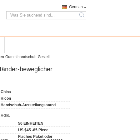
German
search
oden-Gummihandschuh-Gestell
tänder-beweglicher
China
Hicon
Handschuh-Ausstellungsstand
d AGB:
50 EINHEITEN
US $45 -85 Piece
Flaches Paket oder