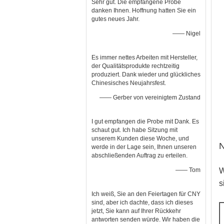
Sehr gut. Die empfangene Probe
danken Ihnen. Hoffnung hatten Sie ein
gutes neues Jahr.
—— Nigel
Es immer nettes Arbeiten mit Hersteller,
der Qualitätsprodukte rechtzeitig
produziert. Dank wieder und glückliches
Chinesisches Neujahrsfest.
—— Gerber von vereinigtem Zustand
I gut empfangen die Probe mit Dank. Es
schaut gut. Ich habe Sitzung mit
unserem Kunden diese Woche, und
N
werde in der Lage sein, Ihnen unseren
abschließenden Auftrag zu erteilen.
—— Tom
W
s
Ich weiß, Sie an den Feiertagen für CNY
sind, aber ich dachte, dass ich dieses
jetzt, Sie kann auf Ihrer Rückkehr
antworten senden würde. Wir haben die