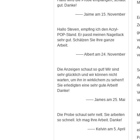
Hallo wird die Probe empfangen, schaut
M
gut. Danke!
—— Jaime am 15. November
E
Z
Hallo Steven, empfing ich den Acryl-
g
POP-Stand. Er passt meinen Nagellack
sehr gut. Schätzen Sie Ihre ganze
v
Arbeit.
A
—— Albert am 24. November
v
Die Anzeigen schaut so gut! Wir sind
S
sehr glücklich und wir können nicht
A
warten, um ihn in wirklichem zu sehen!!
d
Sie erledigten eine sehr gute Arbeit!
Danke!
V
—— James am 25. Mai
v
Die Probe schaut sehr nett. Sie arbeiten
M
so schnell. Ich mag Ihre Arbeit. Danke!
u
—— Kelvin am 5. April
e
P