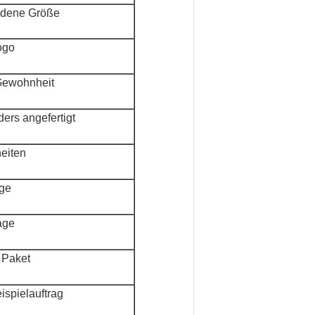
dene Größe
ogo
Gewohnheit
ers angefertigt
eiten
ge
age
 Paket
spielauftrag