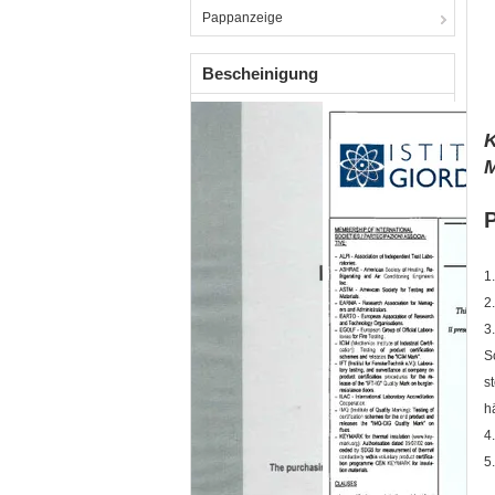
Pappanzeige
Bescheinigung
K
M
1
2
3
S
s
h
4
5