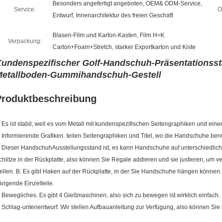
Besonders angefertigt angeboten, OEM& ODM-Service,
Service:
O
Entwurf, Innenarchitektur des freien Geschäft
Blasen-Film und Karton-Kasten, Film H=K
Verpackung:
Carton+Foam+Stretch, starker Exportkarton und Kiste
undenspezifischer Golf-Handschuh-Präsentationsst
etallboden-Gummihandschuh-Gestell
Produktbeschreibung
. Es ist stabil, weil es vom Metall mit kundenspezifischen Seitengraphiken und ein
. Informierende Grafiken. teilen Seitengraphiken und Titel, wo die Handschuhe ben
. Dieser HandschuhAusstellungsstand ist, es kann Handschuhe auf unterschiedliche A
chlitze in der Rückplatte, also können Sie Regale addieren und sie justieren, um 
tellen. B. Es gibt Haken auf der Rückplatte, in der Sie Handschuhe hängen können. 
ängende Einzelteile.
. Bewegliches. Es gibt 4 Gießmaschinen, also sich zu bewegen ist wirklich einfach.
. Schlag-untenentwurf. Wir stellen Aufbauanleitung zur Verfügung, also können Si