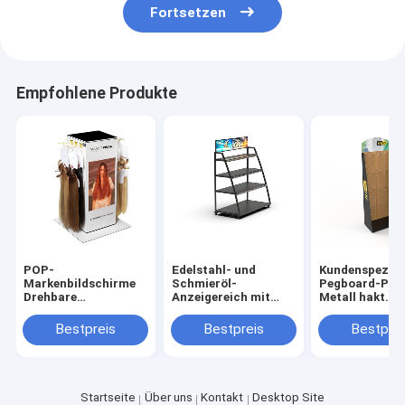
Fortsetzen
Empfohlene Produkte
POP-
Edelstahl- und
Kundenspezifi
Markenbildschirme
Schmieröl-
Pegboard-Plat
Drehbare
Anzeigereich mit
Metall hakt
Haarverlängerungsbildschirmregal
Metallregal
schützenden
Tisch
Sicherheits-
Bestpreis
Bestpreis
Bestprei
Handschuh-
Ausstellungss
Startseite
Über uns
Kontakt
Desktop Site