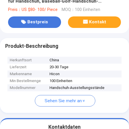
für Handschuh, Baseball-Golf-Handschuh-
Ausstellungsstände
Preis：US $80- 100/ Piece
MOQ：100 Einheiten
Bestpreis
Kontakt
Produkt-Beschreibung
Herkunftsort
China
Lieferzeit
20-30 Tage
Markenname
Hicon
Min Bestellmenge
100 Einheiten
Modellnummer
Handschuh-Ausstellungsstände
Sehen Sie mehr an
Kontaktdaten