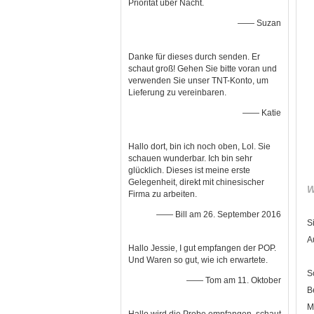
Priorität über Nacht.
—— Suzan
Danke für dieses durch senden. Er
schaut groß! Gehen Sie bitte voran und
verwenden Sie unser TNT-Konto, um
Lieferung zu vereinbaren.
—— Katie
Hallo dort, bin ich noch oben, Lol. Sie
schauen wunderbar. Ich bin sehr
glücklich. Dieses ist meine erste
Gelegenheit, direkt mit chinesischer
W
Firma zu arbeiten.
—— Bill am 26. September 2016
S
A
Hallo Jessie, I gut empfangen der POP.
Und Waren so gut, wie ich erwartete.
S
—— Tom am 11. Oktober
B
M