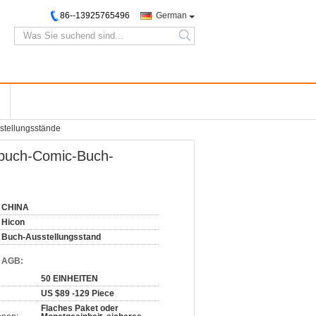
86--13925765496
German
search
stellungsstände
hbuch-Comic-Buch-
CHINA
Hicon
Buch-Ausstellungsstand
d AGB:
50 EINHEITEN
US $89 -129 Piece
Flaches Paket oder