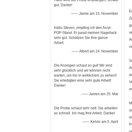
Hallo wird die Probe empfangen, schaut
gut. Danke!
E
—— Jaime am 15. November
Z
g
Hallo Steven, empfing ich den Acryl-
v
POP-Stand. Er passt meinen Nagellack
sehr gut. Schätzen Sie Ihre ganze
A
Arbeit.
v
—— Albert am 24. November
S
Die Anzeigen schaut so gut! Wir sind
A
sehr glücklich und wir können nicht
d
warten, um ihn in wirklichem zu sehen!!
Sie erledigten eine sehr gute Arbeit!
V
Danke!
v
—— James am 25. Mai
M
Die Probe schaut sehr nett. Sie arbeiten
u
so schnell. Ich mag Ihre Arbeit. Danke!
e
—— Kelvin am 5. April
P
v