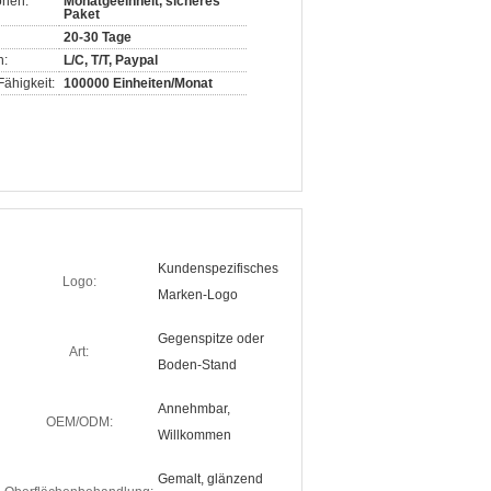
onen:
Monatgeeinheit, sicheres
Paket
20-30 Tage
n:
L/C, T/T, Paypal
ähigkeit:
100000 Einheiten/Monat
Kundenspezifisches
Logo:
Marken-Logo
Gegenspitze oder
Art:
Boden-Stand
Annehmbar,
OEM/ODM:
Willkommen
Gemalt, glänzend