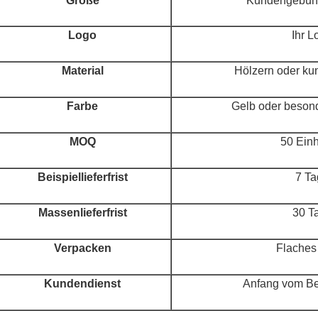
Größe
Kundengebun
Logo
Ihr L
Material
Hölzern oder ku
Farbe
Gelb oder besond
MOQ
50 Einh
Beispiellieferfrist
7 Ta
Massenlieferfrist
30 T
Verpacken
Flaches
Kundendienst
Anfang vom Bei