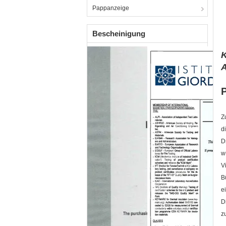
Pappanzeige
Bescheinigung
K
A
Z
d
D
w
V
B
e
D
z