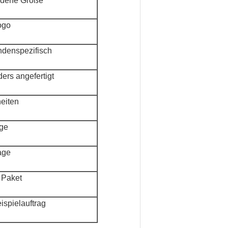
dene Größe
ogo
ndenspezifisch
ers angefertigt
eiten
ge
age
 Paket
spielauftrag