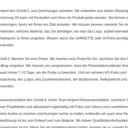
ntwurf des Schritt-2. und Zeichnungen anbieten. Wir entwerfen und stellen Wiede
eichnung 3D kann mit Produkten und ohne ein Produkt getan werden. Sie können
enehmigen, bevor wir Ihnen ein Zitat anbieten. Wir müssen kennen, wieviele Sie 
erwenden, welches Material, das Sie benötigen, wo man das Logo, addiert wieviele 
rbeitspreis zu Ihnen angeben. Wissen, wenn Sie UHRKETTE oder cif-Preis benöti
ersenden.
chritt 3. Machen Sie eine Probe. Wir machen eine Probe für Sie, nachdem Sie de
uftrag vergeben. Wir müssen uns vergewissern, dass der Präsentationsständer Ihre
auert immer 7-10 Tage, um die Probe zu beenden. Und wir nehmen HD-Fotos und -
erpackung, des Logos, des Zusammenbauens, der Bruttomasse, Nettogewicht und m
ersenden.
assenproduktion des Schritt-4. Unser Team beginnt Massenproduktion, nachdem Si
nser Projektleiter und aktualisiert regelmäßig mit Fotos und Videos vom Lamelli
inem Karton zu machen und Anzeigen sicher zu halten, entwerfen wir auch eine Pa
aketlösung ist bis zum Entwurf und zum Material. Wir haben Qualitätskontrollsyste
ergewissern ist gut. Wenn Sie ein Inspektionsteam haben, können sie zu unserer F