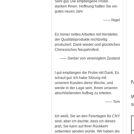
Sehr gut. Die empfangene Probe
danken Ihnen. Hoffnung hatten Sie ein
gutes neues Jahr.
—— Nigel
Es immer nettes Arbeiten mit Hersteller,
der Qualitätsprodukte rechtzeitig
produziert. Dank wieder und glückliches
Chinesisches Neujahrsfest.
—— Gerber von vereinigtem Zustand
I gut empfangen die Probe mit Dank. Es
schaut gut. Ich habe Sitzung mit
N
unserem Kunden diese Woche, und
werde in der Lage sein, Ihnen unseren
abschließenden Auftrag zu erteilen.
W
—— Tom
s
Ich weiß, Sie an den Feiertagen für CNY
sind, aber ich dachte, dass ich dieses
jetzt, Sie kann auf Ihrer Rückkehr
antworten senden würde. Wir haben die