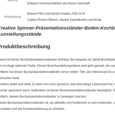
Service:
Entwurf, Innenarchitektur des freien Geschäft
Blasen-Film und Karton-Kasten, Film H=K
Verpackung:
Carton+Foam+Stretch, starker Exportkarton und Kiste
reative Spinner-Präsentationsständer-Boden-Koch
usstellungsstände
Produktbeschreibung
uerst ist dieser Buchpräsentationsständer drehbar, der bequem ist, damit Buchkäuf
ie ins Auge fallende Farbe. Dieser BuchAusstellungsstand wird gelb gemalt, der auff
rittens hat dieser Buchpräsentationsständer einen netten Titel, der interessant ist
ünschen lässt.
iertens stabil und stark. Er wird vom Holz gemacht, das eine lange Lebenszeit hat. 
ücher speichern kann. Außerdem ist dieser Buchpräsentationsständer beweglich. E
infach, diesen Buchpräsentationsständer zu bewegen machen.
ieser Buchpräsentationsständer ist, um attraktiv und funktionell zu sein entworfen
u lenken und die Kundenerfahrung zu erhöhen.