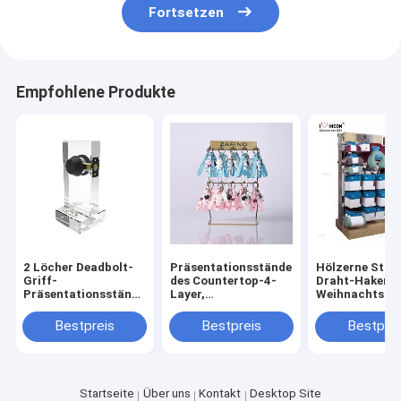
Fortsetzen
Empfohlene Produkte
2 Löcher Deadbolt-
Präsentationsständer
Hölzerne Stan
Griff-
des Countertop-4-
Draht-Haken-
Präsentationsständer-
Layer,
Weihnachtsso
Acryltürknauf-
Metallschlüsselkettensammlungs-
fördernde Gest
Verschluss-Anzeige
Präsentationsständer
Anzeige
Bestpreis
Bestpreis
Bestprei
Startseite
Über uns
Kontakt
Desktop Site