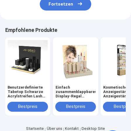
Fortsetzen
Empfohlene Produkte
Benutzerdefinierte
Einfach
Kosmetische
Tabetop Schwarze
zusammenklappbares
Anzeigeständ
Acrylstreifen Lash
Display-Regal
Anzeigestände
Display Stand mit
Kosmetikgeschäft
kosmetische
benutzerdefiniertem
Fußboden aus Stahl
Produkte
Bestpreis
Bestpreis
Bestprei
Logo
PVC Holz
Acrylpapier
Kosmetik-Display-
Stand
Startseite
Über uns
Kontakt
Desktop Site