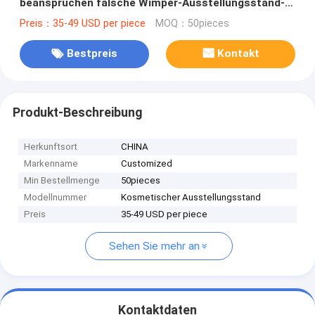
beanspruchen falsche Wimper-Ausstellungsstand-
acrylsauerpeitschen stark
Preis：35-49 USD per piece
MOQ：50pieces
Bestpreis
Kontakt
Produkt-Beschreibung
Herkunftsort
CHINA
Markenname
Customized
Min Bestellmenge
50pieces
Modellnummer
Kosmetischer Ausstellungsstand
Preis
35-49 USD per piece
Sehen Sie mehr an
Kontaktdaten