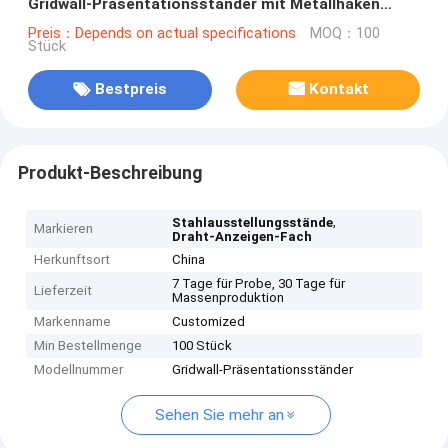
Gridwall-Präsentationsständer mit Metallhaken
drehen
Preis：Depends on actual specifications
MOQ：100
Stück
Bestpreis
Kontakt
Produkt-Beschreibung
,
Stahlausstellungsstände
Markieren
Draht-Anzeigen-Fach
Herkunftsort
China
7 Tage für Probe, 30 Tage für
Lieferzeit
Massenproduktion
Markenname
Customized
Min Bestellmenge
100 Stück
Modellnummer
Gridwall-Präsentationsständer
Sehen Sie mehr an