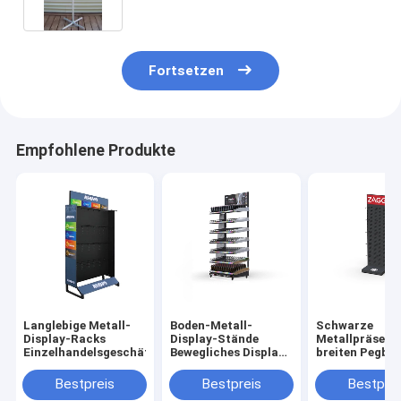
Metallhaken drehen
Fortsetzen
Empfohlene Produkte
Langlebige Metall-
Boden-Metall-
Schwarze
Display-Racks
Display-Stände
Metallpräsent
Einzelhandelsgeschäft
Bewegliches Display-
breiten Pegbo
Rack mit 4
Speicher-dopp
Farbschleifen
mit Seiten
Bestpreis
Bestpreis
Bestprei
versehenen