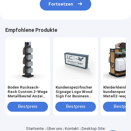
Fortsetzen
Empfohlene Produkte
Boden Rucksack-
Kundenspezifischer
Kleiderkleinla
Rack Custom 2-Wege
Signage Logo Wood
kundenspezifi
Metallbeutel Anzeige
Sign For Business
Metall2-weg-
Stand für Shop
kundenspezifische
Kleidungs-
Klein-Kleidung Uints
Ausstellungss
Bestpreis
Bestpreis
Bestprei
Startseite
Über uns
Kontakt
Desktop Site