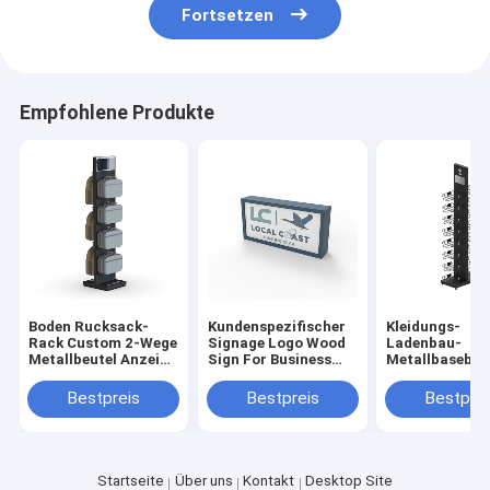
Fortsetzen
Empfohlene Produkte
Boden Rucksack-
Kundenspezifischer
Kleidungs-
Rack Custom 2-Wege
Signage Logo Wood
Ladenbau-
Metallbeutel Anzeige
Sign For Business
Metallbaseball
Stand für Shop
kundenspezifische
mütze-Gestell
Klein-Kleidung Uints
Ausstellungss
Bestpreis
Bestpreis
Bestprei
für
Einzelhandels
Startseite
Über uns
Kontakt
Desktop Site