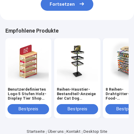
Fortsetzen
Empfohlene Produkte
Benutzerdefiniertes
Reihen-Haustier-
8 Reihen-
Logo 5 Stufen Holz-
Bestandteil-Anzeige
Drahtgitter-S
Display Tier Shop
der Cat Dog
Food-
Boden-Display-
Products Pet Store-
Einzelhandels
Lösung
Befestigungs-
Stand-Süßigke
Bestpreis
Bestpreis
Bestprei
Gewohnheits-3
Präsentations
stark
Startseite
Über uns
Kontakt
Desktop Site