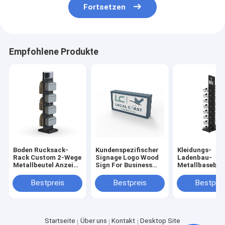
Fortsetzen
Empfohlene Produkte
Boden Rucksack-
Kundenspezifischer
Kleidungs-
Rack Custom 2-Wege
Signage Logo Wood
Ladenbau-
Metallbeutel Anzeige
Sign For Business
Metallbaseball
Stand für Shop
kundenspezifische
mütze-Gestell
Klein-Kleidung Uints
Ausstellungss
Bestpreis
Bestpreis
Bestprei
für
Einzelhandels
Startseite
Über uns
Kontakt
Desktop Site