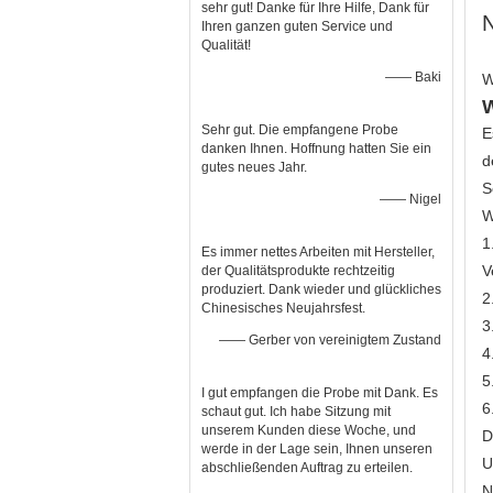
sehr gut! Danke für Ihre Hilfe, Dank für
N
Ihren ganzen guten Service und
Qualität!
—— Baki
W
W
Sehr gut. Die empfangene Probe
E
danken Ihnen. Hoffnung hatten Sie ein
d
gutes neues Jahr.
S
—— Nigel
W
1
Es immer nettes Arbeiten mit Hersteller,
V
der Qualitätsprodukte rechtzeitig
produziert. Dank wieder und glückliches
2
Chinesisches Neujahrsfest.
3
—— Gerber von vereinigtem Zustand
4
5
I gut empfangen die Probe mit Dank. Es
6
schaut gut. Ich habe Sitzung mit
unserem Kunden diese Woche, und
D
werde in der Lage sein, Ihnen unseren
U
abschließenden Auftrag zu erteilen.
N