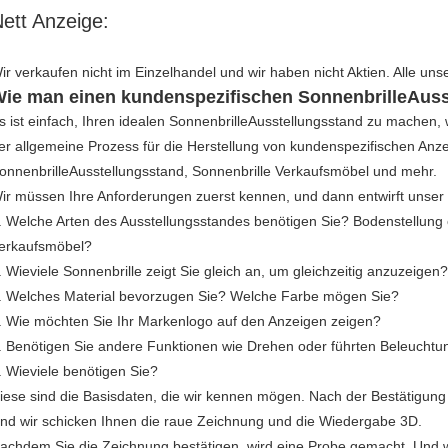
ett Anzeige:
ir verkaufen nicht im Einzelhandel und wir haben nicht Aktien. Alle un
ie man einen kundenspezifischen SonnenbrilleAus
s ist einfach, Ihren idealen SonnenbrilleAusstellungsstand zu machen, wir 
er allgemeine Prozess für die Herstellung von kundenspezifischen Anze
onnenbrilleAusstellungsstand, Sonnenbrille Verkaufsmöbel und mehr.
ir müssen Ihre Anforderungen zuerst kennen, und dann entwirft unser 
. Welche Arten des Ausstellungsstandes benötigen Sie? Bodenstellung
erkaufsmöbel?
. Wieviele Sonnenbrille zeigt Sie gleich an, um gleichzeitig anzuzeigen?
. Welches Material bevorzugen Sie? Welche Farbe mögen Sie?
. Wie möchten Sie Ihr Markenlogo auf den Anzeigen zeigen?
. Benötigen Sie andere Funktionen wie Drehen oder führten Beleuchtun
. Wieviele benötigen Sie?
iese sind die Basisdaten, die wir kennen mögen. Nach der Bestätigung al
nd wir schicken Ihnen die raue Zeichnung und die Wiedergabe 3D.
achdem Sie die Zeichnung bestätigen, wird eine Probe gemacht. Und