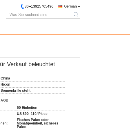
86--13925765496
German
search
für Verkauf beleuchtet
China
Hicon
Sonnenbrille steht
d AGB:
50 Einheiten
US $90 -110/ Piece
Flaches Paket oder
onen:
Monatgeeinheit, sicheres
Paket