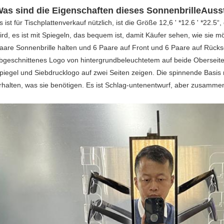
as sind die Eigenschaften dieses SonnenbrilleAuss
s ist für Tischplattenverkauf nützlich, ist die Größe 12,6 ' *12.6 ' *22
ird, es ist mit Spiegeln, das bequem ist, damit Käufer sehen, wie sie 
aare Sonnenbrille halten und 6 Paare auf Front und 6 Paare auf Rücks
bgeschnittenes Logo von hintergrundbeleuchtetem auf beide Oberseite, 
piegel und Siebdrucklogo auf zwei Seiten zeigen. Die spinnende Basis
rhalten, was sie benötigen. Es ist Schlag-untenentwurf, aber zusamme