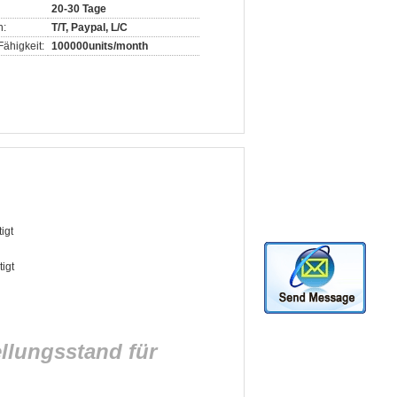
20-30 Tage
n:
T/T, Paypal, L/C
ähigkeit:
100000units/month
igt
igt
ellungsstand für