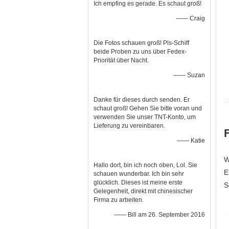
Ich empfing es gerade. Es schaut groß!
—— Craig
Die Fotos schauen groß! Pls-Schiff
beide Proben zu uns über Fedex-
Priorität über Nacht.
—— Suzan
Danke für dieses durch senden. Er
schaut groß! Gehen Sie bitte voran und
verwenden Sie unser TNT-Konto, um
Lieferung zu vereinbaren.
—— Katie
W
Hallo dort, bin ich noch oben, Lol. Sie
E
schauen wunderbar. Ich bin sehr
glücklich. Dieses ist meine erste
S
Gelegenheit, direkt mit chinesischer
Firma zu arbeiten.
—— Bill am 26. September 2016