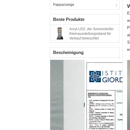
Pappanzeige
W
E
Beste Produkte
w
P
Acryl-LED, die Sonnenbrille-
Kleinausstellungsstand für
a
Verkauf beleuchtet
S
e
Bescheinigung