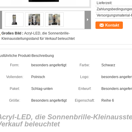
Lieferzeit:
Zahlungsbedingunge
Versorgungsmaterial-F
Kontakt
Großes Bild :
Acryl-LED, die Sonnenbrille-
Kleinausstellungsstand für Verkauf beleuchtet
usführliche Produkt-Beschreibung
Form:
besonders angefertigt
Farbe:
Schwarz
Vollenden:
Polnisch
Logo:
besonders angefert
Paket:
Schlag-unten
Entwurf:
Besonders angefert
Größe:
Besonders angefertigt
Eigenschaft:
Reihe 6
Acryl-LED, die Sonnenbrille-Kleinausst
Verkauf beleuchtet