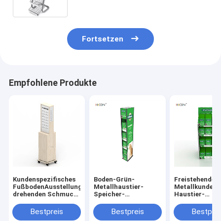
Schokoriegel-Ausstellungsstand
Fortsetzen
Empfohlene Produkte
Kundenspezifisches
Boden-Grün-
Freistehendes
FußbodenAusstellungsstand
Metallhaustier-
Metallkundens
drehenden Schmuck-
Speicher-
Haustier-
Ausstellungsstand
Ausstellungsstand
Schaufenster-
für Einzelhandel
mit Aufkleber-Halter
Gestell des Gr
Bestpreis
Bestpreis
Bestprei
für Verkauf
Tiers