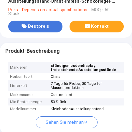
Ausstellungsstand-Draht-Imbiss-Schokoriegel-
Ausstellungsstand
Preis：Depends on actual specifications
MOQ：50
Stück
Bestpreis
Kontakt
Produkt-Beschreibung
,
ständigen bodendisplay
Markieren
freie stehende Ausstellungsstände
Herkunftsort
China
7 Tage für Probe, 30 Tage für
Lieferzeit
Massenproduktion
Markenname
Customized
Min Bestellmenge
50 Stück
Modellnummer
KleinbodenAusstellungsstand
Sehen Sie mehr an