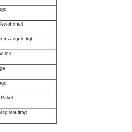
Logo
 Gewohnheit
ers angefertigt
heiten
age
age
 Paket
ispielauftrag