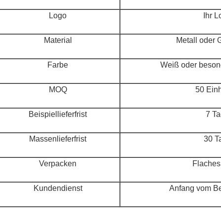
Logo
Ihr 
Material
Metall oder
Farbe
Weiß oder besond
MOQ
50 Ein
Beispiellieferfrist
7 T
Massenlieferfrist
30 T
Verpacken
Flaches
Kundendienst
Anfang vom Be