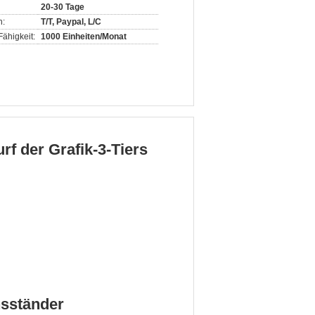
20-30 Tage
n:
T/T, Paypal, L/C
ähigkeit:
1000 Einheiten/Monat
f der Grafik-3-Tiers
nsständer