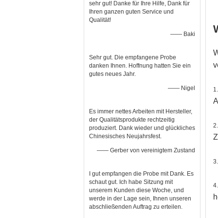
sehr gut! Danke für Ihre Hilfe, Dank für
Ihren ganzen guten Service und
Qualität!
—— Baki
W
Sehr gut. Die empfangene Probe
v
danken Ihnen. Hoffnung hatten Sie ein
gutes neues Jahr.
—— Nigel
1
A
Es immer nettes Arbeiten mit Hersteller,
der Qualitätsprodukte rechtzeitig
2
produziert. Dank wieder und glückliches
Z
Chinesisches Neujahrsfest.
—— Gerber von vereinigtem Zustand
3
I gut empfangen die Probe mit Dank. Es
schaut gut. Ich habe Sitzung mit
4
unserem Kunden diese Woche, und
h
werde in der Lage sein, Ihnen unseren
abschließenden Auftrag zu erteilen.