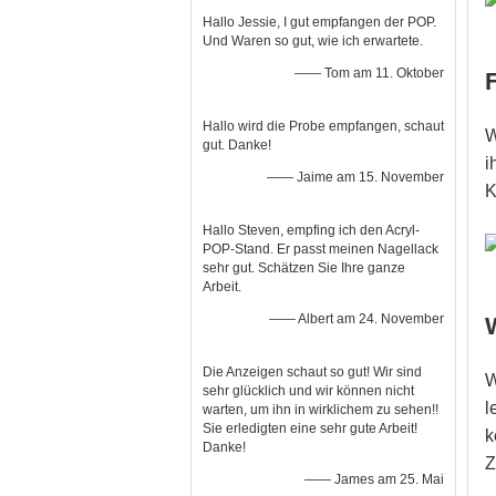
Hallo Jessie, I gut empfangen der POP.
Und Waren so gut, wie ich erwartete.
—— Tom am 11. Oktober
Hallo wird die Probe empfangen, schaut
W
gut. Danke!
i
—— Jaime am 15. November
K
Hallo Steven, empfing ich den Acryl-
POP-Stand. Er passt meinen Nagellack
sehr gut. Schätzen Sie Ihre ganze
Arbeit.
—— Albert am 24. November
Die Anzeigen schaut so gut! Wir sind
W
sehr glücklich und wir können nicht
l
warten, um ihn in wirklichem zu sehen!!
Sie erledigten eine sehr gute Arbeit!
k
Danke!
Z
—— James am 25. Mai