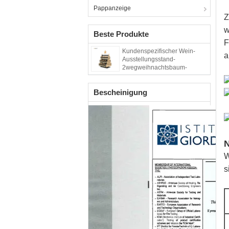
Pappanzeige
Z
w
Beste Produkte
F
Kundenspezifischer Wein-
a
Ausstellungsstand-
2wegweihnachtsbaum-
Getränkeausstellungsstand
Bescheinigung
N
W
s