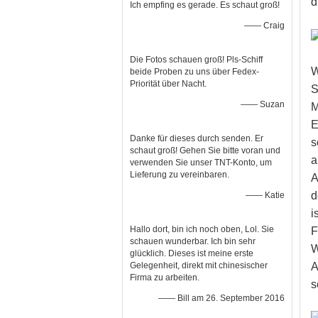
d
Ich empfing es gerade. Es schaut groß!
—— Craig
Die Fotos schauen groß! Pls-Schiff
W
beide Proben zu uns über Fedex-
Priorität über Nacht.
S
—— Suzan
M
E
Danke für dieses durch senden. Er
s
schaut groß! Gehen Sie bitte voran und
a
verwenden Sie unser TNT-Konto, um
Lieferung zu vereinbaren.
A
d
—— Katie
i
Hallo dort, bin ich noch oben, Lol. Sie
F
schauen wunderbar. Ich bin sehr
W
glücklich. Dieses ist meine erste
A
Gelegenheit, direkt mit chinesischer
Firma zu arbeiten.
s
—— Bill am 26. September 2016