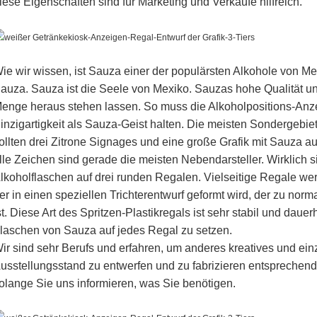
iese Eigenschaften sind für Marketing und Verkäufe hilfreich.
ie wir wissen, ist Sauza einer der populärsten Alkohole von M
auza. Sauza ist die Seele von Mexiko. Sauzas hohe Qualität und
enge heraus stehen lassen. So muss die Alkoholpositions-Anze
inzigartigkeit als Sauza-Geist halten. Die meisten Sondergebie
ollten drei Zitrone Signages und eine große Grafik mit Sauza au
lle Zeichen sind gerade die meisten Nebendarsteller. Wirklich s
lkoholflaschen auf drei runden Regalen. Vielseitige Regale we
er in einen speziellen Trichterentwurf geformt wird, der zu nor
st. Diese Art des Spritzen-Plastikregals ist sehr stabil und dauer
laschen von Sauza auf jedes Regal zu setzen.
ir sind sehr Berufs und erfahren, um anderes kreatives und ein
usstellungsstand zu entwerfen und zu fabrizieren entsprechend
olange Sie uns informieren, was Sie benötigen.