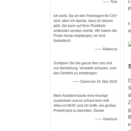
—— Tom
5
P
Ich weiß, Sie an den Feiertagen für CNY
sind, aber ich dachte, dass ich dieses
6
jetzt, Sie kann auf Ihrer Rückkehr
a
antworten senden würde. Wir haben die
Probe heute empfangen, es sind
fantastisch.
—— Rebecca
Schätzen Sie die ganze Ihre von und
von Bemühung. Vorwärts schauen, zum
des Gestells zu empfangen.
D
—— David am 19. Mai 2016
S
d
Mein Assistent baute eine Anzeige
zusammen und es schaut sehr nett.
Z
Alles ist OKAY und ich hoffe, ein großes
g
Projekt jetzt zu beenden. Danke
B
—— Gianluca
e