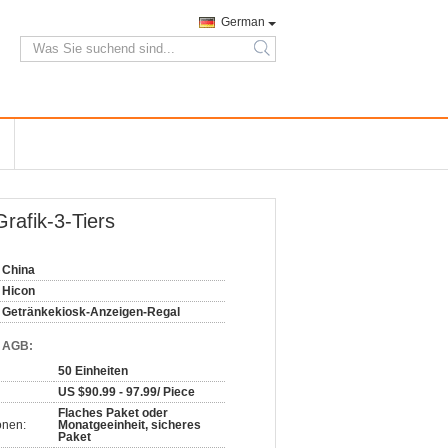
German
search
rafik-3-Tiers
China
Hicon
Getränkekiosk-Anzeigen-Regal
d AGB:
50 Einheiten
US $90.99 - 97.99/ Piece
Flaches Paket oder
onen:
Monatgeeinheit, sicheres
Paket