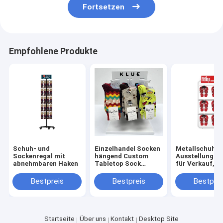
Fortsetzen
Empfohlene Produkte
Schuh- und
Einzelhandel Socken
Metallschuh-
Sockenregal mit
hängend Custom
Ausstellungss
abnehmbaren Haken
Tabletop Sock
für Verkauf,
Display Racks 3
kundenspezifi
Stangen für den
Boden-Pantoff
Bestpreis
Bestpreis
Bestprei
Laden
Ausstellungss
Startseite
Über uns
Kontakt
Desktop Site